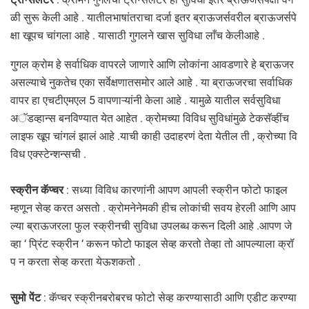
ळी सुरू केली आहे . यातीलभाषांतराचा दर्जा इतर ब्राऊजर्सवरील ब्राऊजर्सपे
क्षा खूपच चांगला आहे . यासाठी गुगलने खास सुविधा लाँच केलीआहे .
गुगल क्रोम हे सर्वाधिक वापरले जाणारे आणि लोकांना आवडणारे हे ब्राऊजर
असल्याचे नुकतेच एका सर्वेक्षणातसमोर आले आहे . या ब्राऊजरचा सर्वाधिक
वापर हा एचटीएमएल 5 वापणाऱ्यांनी केला आहे . यामुळे यातील सर्वसुविधा
अॅडव्हान्स बनविण्यात येत आहेत . क्रोमच्या विविध सुविधांमुळे टेकसॅव्हींच
लाइफ खूप चांगलं झालं आहे .याची काही उदाहरणं देता येतील ती , क्रोच्या वि
विध एक्स्टेन्शन्सची .
स्क्रीन कॅप्चर
: सध्या विविध कारणांनी आपण आपली स्क्रीन फोटो फाइल
म्हणून सेव्ह करत असतो . क्रोमनेनेमकी हीच लोकांची सवय हेरली आणि आप
ल्या ब्राऊजरला फुल स्क्रीनची सुविधा उपलब्ध करून दिली आहे .आपण जे
व्हा ‘ प्रिंट स्क्रीन ‘ करून फोटो फाइल सेव्ह करतो तेव्हा तो आपल्याला क्रॉ
प न करता सेव्ह करता येऊशकतो .
सुमो पेंट
: कॅप्चर स्क्रीनबरोबरच फोटो सेव्ह करण्यासाठी आणि एडीट करण्या