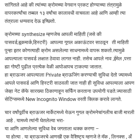
सांगितले आहे की त्यांच्या क्रोमच्या वेगवान प्रकट होण्याच्या तंत्रामुळे
वापरकर्त्यांचा तब्बल १३ वर्षांचा कालावधी वाचवला आहे आणि आम्ही त्या
तंत्राला धन्यवाद देऊ इच्छितो.
क्रोमच्या synthesize म्हणजेच आपली माहिती (जसे की
पासवर्ड,बूकमार्क,हिस्टरी) आपल्या गूगल अकाऊंटवर साठवून ती माहिती
पुन्हा इतर कोणत्याही क्रोम असलेल्या साधनामध्ये वापरू शकतो.त्यामुळे
आपल्याला पासवर्ड लक्षात ठेवावा लागत नाही. तसेच आपले नाव ,ईमेल ,पत्ता
ह्या गोष्टी पुढील प्रत्येक वेळी आपोआपच टाकल्या जातात.
हा ब्राऊजर आपल्याला Private ब्राऊजिंग करण्याची सुविधा देतो ज्यामध्ये
आपले पासवर्ड आणि हिस्टरी साठवली जात नाही ही सुविधा आपल्याला आपण
जेव्हा नेट कॅफे सारख्या ठिकाणाहून सर्फिंग करताना उपयोगी पडते.ज्यासाठी
सेटिंग्समध्ये New Incognito Window वरती क्लिक करावे लागते.
चार वर्षांपूर्वीच ब्राऊजर मार्केटमध्ये येऊन गुगल क्रोमनेचांगलीच बाजी मारली
आहे . यामध्ये त्यांनी घेतलेल्या भरा-
या आणि आणलेल्या सुविधा वेब जगताला थक्क करणा –
या होत्या . या ब्राऊजरचे आणखी एक वैशिष्ट्य म्हणजे ते मॅक , लिनक्स , अँ