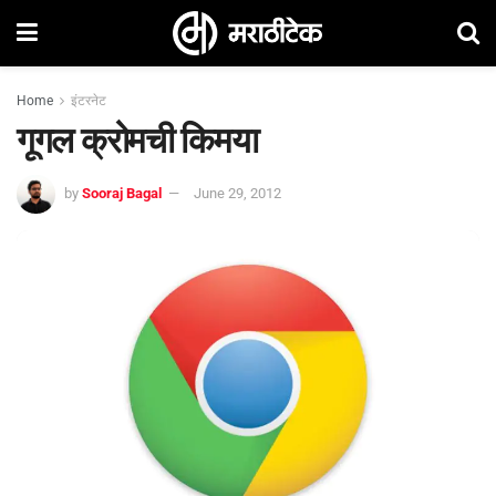
Home
इंटरनेट
गूगल क्रोमची किमया
by
Sooraj Bagal
June 29, 2012