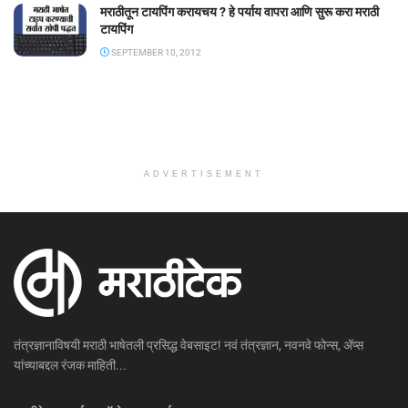
मराठीतून टायपिंग करायचय ? हे पर्याय वापरा आणि सुरू करा मराठी
टायपिंग
SEPTEMBER 10, 2012
ADVERTISEMENT
तंत्रज्ञानाविषयी मराठी भाषेतली प्रसिद्ध वेबसाइट! नवं तंत्रज्ञान, नवनवे फोन्स, ॲप्स
यांच्याबद्दल रंजक माहिती...