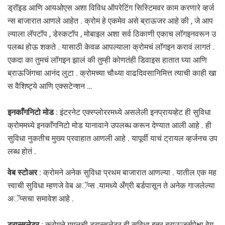
ड्रॉइड आणि आयओएस अशा विविध ऑपरेटिंग सिस्टिमवर काम करणारे व्हर्ज
न्स बाजारात आणले आहेत . क्रोम हे एकमेव असे ब्राऊजर आहे की , जे आप
ल्याला लॅपटॉप , डेस्कटॉप , मोबाइल अशा सर्व ठिकाणी एकाच लॉगइनवरून उ
पलब्ध होऊ शकते . यासाठी केवळ आपल्याला क्रोमचं लॉगइन करावं लागतं .
एकदा का तुमचं लॉगइन झालं की तुम्ही कोणतंही डिवाइस हातात घ्या आणि
ब्राऊजिंगचा आनंद लुटा . क्रोमच्या चौथ्या वाढदिवसानिमित्त त्याची काही खा
स वैशिष्ट्ये आणि एक्सटेन्शन …
इनकाँगनिटो मोड
: इंटरनेट एक्स्प्लोररमध्ये असलेली इनप्रायव्हेट ही सुविधा
क्रोममध्ये इनकाँगनिटो मोड यानावाने उपलब्ध करून देण्यात आली आहे . ही
सुविधा नुकतीच मुख्य प्रवाहात आणली आहे . यापूर्वी याचं ट्रायल व्हर्जनच उप
लब्ध होतं .
वेब स्टोअर
: क्रोमने अनेक सुविधा प्रथम बाजारात आणल्या . यातील एक मह
त्त्वाची सुविधा म्हणजे वेब अॅप्स .यामध्ये अँग्री बर्डपासून ते अनेक गाजलेल्या
अॅप्सचा समावेश आहे .
ट्रान्सलेटर
: क्रोमने गुगलची ट्रान्सलेटर ही सुविधा इतर ब्राऊजर्सपेक्षा वेग