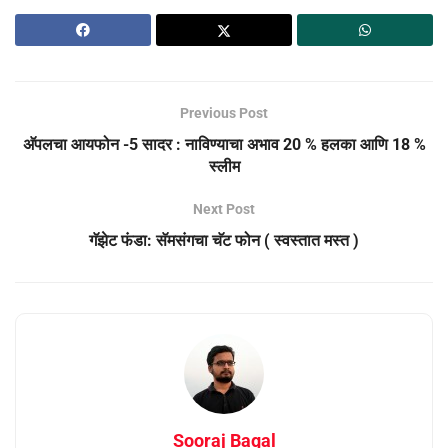
Previous Post
अ‍ॅपलचा आयफोन -5 सादर : नाविण्याचा अभाव 20 % हलका आणि 18 %
स्लीम
Next Post
गॅझेट फंडा: सॅमसंगचा चॅट फोन ( स्वस्तात मस्त )
Sooraj Bagal