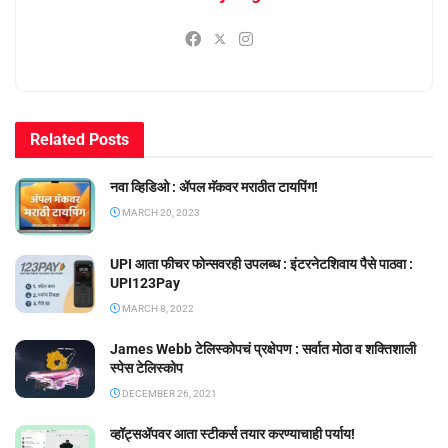
Related
Posts
नवा व्हिडिओ : ॲपल मॅकवर मराठीत टायपिंग!
MARCH 20, 2023
UPI आता फीचर फोन्सवरही उपलब्ध : इंटरनेटशिवाय पैसे पाठवा :
UPI123Pay
MARCH 8, 2022
James Webb टेलिस्कोपचं प्रक्षेपण : सर्वात मोठा व शक्तिशाली
स्पेस टेलिस्कोप
DECEMBER 26, 2021
व्हॉट्सॲपवर आता स्टीकर्स तयार करण्याचाही पर्याय!