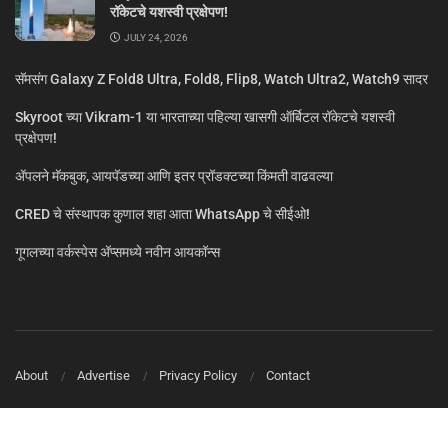
रॉकेटचे यशस्वी प्रक्षेपण!
JULY 24, 2026
सॅमसंग Galaxy Z Fold8 Ultra, Fold8, Flip8, Watch Ultra2, Watch9 सादर
Skyroot च्या Vikram-1 या भारताच्या पहिल्या खासगी ऑर्बिटल रॉकेटचे यशस्वी
प्रक्षेपण!
ॲपलने मॅकबुक, आयपॅडच्या आणि इतर प्रॉडक्टच्या किंमती वाढवल्या
CRED चे संस्थापक कुणाल शहा आता WhatsApp चे सीईओ!
गूगलच्या वर्कस्पेस अ‍ॅप्समध्ये नवीन आयकॉन्स
About
Advertise
Privacy Policy
Contact
© MarathiTech 2024
A Product by BagalTech