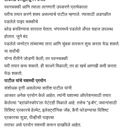
पवनचक्की आणि त्याला लागणारी उपकरणे प्रत्येकाला
घरीच तयार करणे शक्‍य असल्याचे पाटील म्हणाले. त्यासाठी अडगळीत
पडलेले पाइप चक्कीचे
ब्लेड बनविण्यास वापरात येतात. भंगारमध्ये पडलेले अँगल सहज उपलब्ध
होतात. जुने बंद
पडलेले जनरेटर तांब्याच्या तारा आणि चुंबक वापरून सुरू करता येऊ शकते.
या सर्वांची
योग्य रीतीने जोडणी केली, तर पवनचक्की
घरी तयार करू शकतो. ही साधने मिळाली, तर हा खर्च आणखी कमी करता
येऊ शकतो.
पाटील यांचे यशस्वी प्रयोग
संशोधक वृत्ती असलेल्या सतीश पाटील यांनी
आजवर अनेक प्रयोग केले आहेत. त्यांनी घशाच्या ऑपरेशनसाठी तयार
केलेल्या “ब्रांकोस्कोप’ला पेटंटही मिळाले आहे. तसेच “इ-बॅग’, जवानांसाठी
विशिष्ट प्रकारचे हेल्मेट, इलेक्‍ट्रॉनिक जॅक, कैरी फोडण्याचा विशिष्ट
प्रकारचा सुडा, पीव्हीसी पाइपचा
तराफा असे प्रयोग यशस्वी करून दाखविले आहेत.