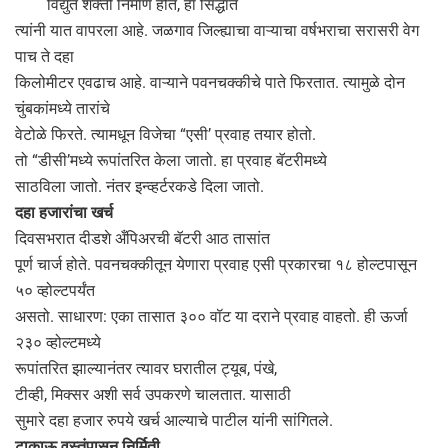
विद्युत शक्ती निर्माण होते, हा सिद्धांत
त्यांनी यात वापरला आहे. जळगाव जिल्ह्याचा वाऱ्याचा वर्षभराचा सरासरी वेग
पाच ते दहा
किलोमीटर एवढाच आहे. वाऱ्याने पवनचक्कीचे पाते फिरतात. त्यामुळे दोन
चुंबकांमध्ये तारांचे
वेटोळे फिरते. त्यामधून विजेचा “एसी’ प्रवाह तयार होतो.
तो “डीसी’मध्ये रूपांतरित केला जातो. हा प्रवाह बॅटरीमध्ये
साठविला जातो. नंतर इन्व्हर्टरकडे दिला जातो.
दहा हजारांचा खर्च
दिवसभरात दीडशे अँपिअरची बॅटरी आठ तासांत
पूर्ण चार्ज होते. पवनचक्कीतून येणारा प्रवाह एसी प्रकारचा १८ होल्टपासून
५० व्होल्टपर्यंत
असतो. साधारण: एका तासात ३०० वॉट या दराने प्रवाह वाहतो. ही ऊर्जा
२३० व्होल्टमध्ये
रूपांतरित झाल्यानंतर त्यावर घरातील ट्यूब, पंखे,
टीव्ही, मिक्‍सर अशी सर्व उपकरणे चालतात. यासाठी
सुमारे दहा हजार रुपये खर्च आल्याचे पाटील यांनी सांगितले.
टाकाऊ वस्तूंपासून निर्मिती