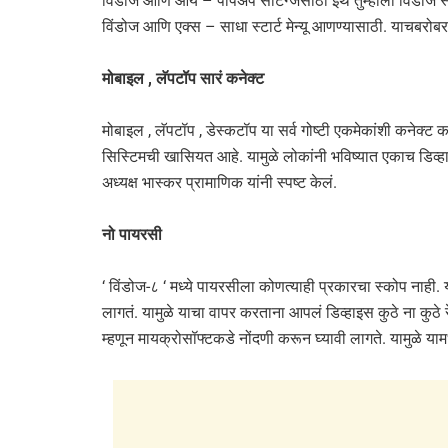
विंडोज आणि आय – पॉपअप सेटिंग्जसाठी इथे तुम्हाला विंडोज 
विंडोज आणि एक्स – साधा स्टार्ट मेन्यू आणण्यासाठी. याचबरोबर
मोबाइल , लॅपटॉप सारं कनेक्ट
मोबाइल , लॅपटॉप , डेस्कटॉप या सर्व गोष्टी एकमेकांशी कनेक्ट 
सिस्टिमची खासियत आहे. यामुळे लोकांनी भविष्यात एकाच डिव्ह
अध्यक्ष भास्कर प्रामाणिक यांनी स्पष्ट केलं.
नो पायरसी
‘ विंडोज-८ ‘ मध्ये पायरसीला कोणत्याही प्रकारचा स्कोप नाही. 
लागतं. यामुळे याचा वापर करताना आपलं डिव्हाइस कुठे ना कुठे
म्हणून मायक्रोसॉफ्टकडे नोंदणी करून घ्यावी लागते. यामुळे य