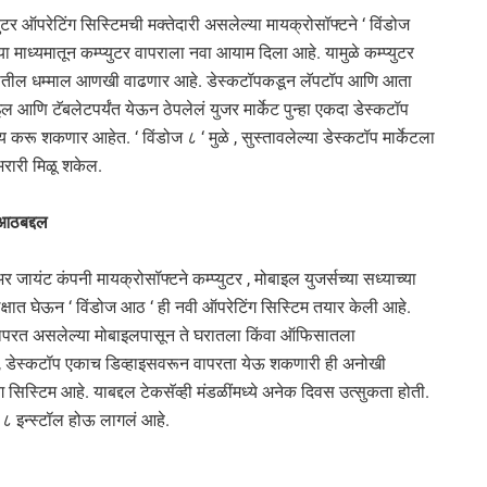
युटर ऑपरेटिंग सिस्टिमची मक्तेदारी असलेल्या मायक्रोसॉफ्टने ‘ विंडोज
्या माध्यमातून कम्प्युटर वापराला नवा आयाम दिला आहे. यामुळे कम्प्युटर
ातील धम्माल आणखी वाढणार आहे. डेस्कटॉपकडून लॅपटॉप आणि आता
ल आणि टॅबलेटपर्यंत येऊन ठेपलेलं युजर मार्केट पुन्हा एकदा डेस्कटॉप
य करू शकणार आहेत. ‘ विंडोज ८ ‘ मुळे , सुस्तावलेल्या डेस्कटॉप मार्केटला
भरारी मिळू शकेल.
 आठबद्दल
र जायंट कंपनी मायक्रोसॉफ्टने कम्प्युटर , मोबाइल युजर्सच्या सध्याच्या
्षात घेऊन ‘ विंडोज आठ ‘ ही नवी ऑपरेटिंग सिस्टिम तयार केली आहे.
परत असलेल्या मोबाइलपासून ते घरातला किंवा ऑफिसातला
, डेस्कटॉप एकाच डिव्हाइसवरून वापरता येऊ शकणारी ही अनोखी
ग सिस्टिम आहे. याबद्दल टेकसॅव्ही मंडळींमध्ये अनेक दिवस उत्सुकता होती.
ज ८ इन्स्टॉल होऊ लागलं आहे.