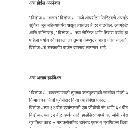
असं होईल अपडेशन
‘ विंडोज-७ ‘ वरून ‘ विंडोज-८ ‘ मध्ये ऑपरेटिंग सिस्टिमचे अप
सुविधा जून महिन्यापर्यंत असून त्यानंतर हे दर वाढतील. अपग्रे
आणि सेटिंगसह , ‘ विंडोज-७ ‘ च्या सेटिंग्ज आणि तिसरा पर्याय 
पहिला पर्याय स्वीकारला तर तुमचा कम्प्युटर आत्ता जसा चाल
विंडोज-८चे डेस्कटॉप व्हर्जन वापरावं लागणार आहे.
असं असावं हार्डवेअर
‘ विंडोज-८ ‘ वापरण्यासाठी तुमच्या कम्प्युटरमध्ये खालील गोष्ट
किमान एक जीबी प्रोसेसर किंवा त्याहीपेक्षा फास्ट
विंडोज-८च्या ३२ बीट व्हर्जनसाठी एक जीबीची रॅम आणि ६४ बीट 
विंडोज-८च्या ३२ बीट व्हर्जनसाठी हार्डडिस्कमध्ये १६ जीबी स
ग्राफिक कार्ड – मायक्रोसॉफ्ट डारेक्ट एक्स-९ ग्राफिक्स डिव