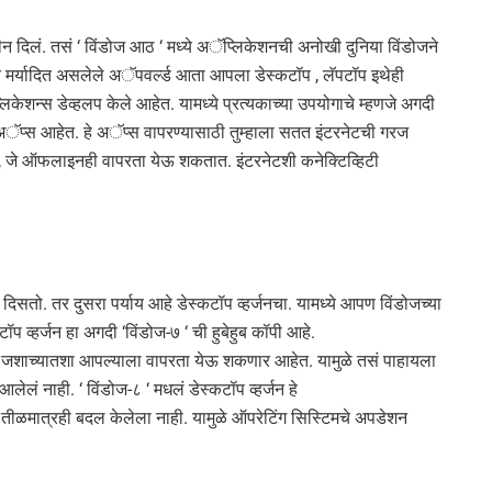
 नवीन दिलं. तसं ‘ विंडोज आठ ‘ मध्ये अॅप्लिकेशनची अनोखी दुनिया विंडोजने
 मर्यादित असलेले अॅपवर्ल्ड आता आपला डेस्कटॉप , लॅपटॉप इथेही
ेशन्स डेव्हलप केले आहेत. यामध्ये प्रत्यकाच्या उपयोगाचे म्हणजे अगदी
े अॅप्स आहेत. हे अॅप्स वापरण्यासाठी तुम्हाला सतत इंटरनेटची गरज
 जे ऑफलाइनही वापरता येऊ शकतात. इंटरनेटशी कनेक्टिव्हिटी
ीन दिसतो. तर दुसरा पर्याय आहे डेस्कटॉप व्हर्जनचा. यामध्ये आपण विंडोजच्या
ॉप व्हर्जन हा अगदी ‘विंडोज-७ ‘ ची हुबेहुब कॉपी आहे.
्ज या जशाच्यातशा आपल्याला वापरता येऊ शकणार आहेत. यामुळे तसं पाहायला
लेलं नाही. ‘ विंडोज-८ ‘ मधलं डेस्कटॉप व्हर्जन हे
े तीळमात्रही बदल केलेला नाही. यामुळे ऑपरेटिंग सिस्टिमचे अपडेशन