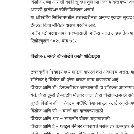
विंडोज-८च्या आणखी काही सुविधा तुम्हाला एन्जॉय करायच्या असत
आणखी हार्डवेअर स्पेसिफिकेशन असावं.
या ऑपरेटिंग सिस्टिममधील टचस्क्रीनचा अनुभव एकदम सुखद आह
टॅबलेट किंवा मॉनिटर असणं गरजेचं आहे.
अॅप स्टोअरचा वापर करण्यासाठी अॅप्स सतत लाइव्ह ठेवण्यासाठ
रिझोल्युशन १०२४ बाय ७६८
विंडोज-८ मधले की-बोर्डचे काही शॉर्टकट्स
टचस्क्रीन डिव्हाइसमध्ये माऊस वापरणं तसं अवघडचं असतं. या
शॉर्टकट हे विंडोज की प्रेस करून मगच वापरायचं आहे.
विंडोज आणि डी- डेस्कटॉपवर जाण्यासाठी हा शॉर्टकट वापरण्यात
येतं. जेव्हा तुम्ही डेस्कटॉप मोडवर जाता तेव्हा विंडोज-७मधले सर
नुस्ती विंडोज की – शेवटचं अॅप्लिकेशनपासून स्टार्ट स्क्रीनमध
विंडोज आणि सी – चार्म्स बार दाखवण्यासाठी
विंडोज आणि आर – डायलॉग बॉक्स पाहण्यासाठी
विंडोज आणि ई – फाइल मॅनेजर वापरायचं नसेल तर कम्प्युटर ब