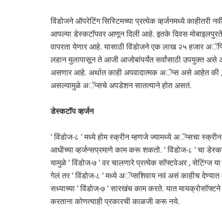
विंडोजने ऑपरेटिंग सिस्टिमच्या प्रत्येक व्हर्जनमध्ये काहीतरी
आपल्या डेस्कटॉपवर आणून दिली आहे. इतके दिवस मोबाइलपुरते
वापरता येणार आहे. यासाठी विंडोजने एक लाख २५ हजार अॅप्लिक
लहान मुलापासून ते आजी आजोबांपर्यंत सर्वांसाठी उपयुक्त अस
असणार आहे. अर्थात काही अपवादात्मक अॅप्स असे आहेत की ,
असल्यामुळे अॅप्सचे अपडेशन सातत्याने होत असतं.
डेस्कटॉप व्हर्जन
‘ विंडोज-८ ‘ मध्ये होम स्क्रीन म्हणजे ज्यामध्ये अॅप्सचा स्क्र
आधीच्या व्हर्जन्सप्रमाणे काम करू शकतो. ‘ विंडोज-८ ‘ चा डेस्कट
यामुळे ‘ विंडोज-७ ‘ वर चालणारे प्रत्येक सॉफ्टवेअर , सेटिंग
गेलं तर ‘ विंडोज-८ ‘ मध्ये अॅप्सशिवाय नवं असं काहीच देण्यात आ
सध्याच्या ‘ विंडोज-७ ‘ सारखंच काम करते. यात मायक्रोसॉफ्टन
करताना कोणत्याही प्रकारची काळजी करू नये.