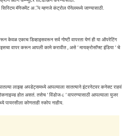
स्क्रीन आणि कम्प्युटर शटडाऊन करण्यासाठी.
 सिस्टिम मॅनेजमेंट अॅप म्हणजे कंट्रोल पॅनेलमध्ये जाण्यासाठी.
करून केवळ एकाच डिव्हाइसवरून सर्व गोष्टी वापरता येणं ही या ऑपरेटिंग
ाइसचा वापर करून आपली कामे करावीत , असे ‘ मायक्रोसॉफ्ट इंडिया ‘ चे
यातल्या लाइव्ह अपडेट्समध्ये आपल्याला सातत्याने इंटरनेटवर कनेक्ट राहवं
 रेकनाइज्ड होत असतं. तसेच ‘ विंडोज-८ ‘ वापरण्यासाठी आपल्याला युजर
ामध्ये पायरसीला कोणताही स्कोप नाहीय.