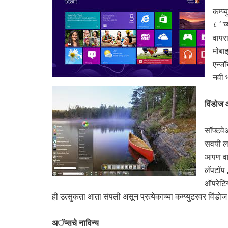
कम्प्
८ ‘ च
वापर
मोबाइ
एन्जॉ
नवी 
विंडोज
सॉफ्टवेअ
सवयी लक
आपण वा
लॅपटॉप 
ऑपरेटिं
ही उत्सुकता आता संपली असून प्रत्येकाच्या कम्प्युटरवर विंडो
अॅप्सचे नाविन्य