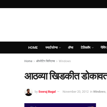
HOME
स्मार्टफोन्स
ॲप्स
टेलिकॉम
गेमिंग
Home
ऑपरेटिंग सिस्टिम्स
Windows
आठव्या खिडकीत डोकावतान
by
Sooraj Bagal
November 20, 2012
in
Windows
,