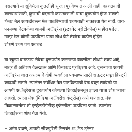
नसल्याने या सुविधेला कुठलीही सुरक्षा पुरविण्यात आली नाही. दहशतवादी
कारवायांसाठी, कुणाची बदनामी करण्यासाठी याचा दुरुपयोग होऊ शकतो.
‘फेक’ मेल आयडीवरून मेल पाठविण्याची शक्यताही नाकारता येत नाही. वाय-
फायच्या नेटवर्कचा आयपी अॅड्रेस (इंटरनेट प्रोटोकॉल) माहीत पडेल.
मात्र मेल कोणी पाठविला याचा शोध घेणे तेवढेच कठीण होईल.
शोधणे शक्य पण अवघड
या खुल्या वायफाय सेवेचा दुरूपयोग करणाऱ्या व्यक्तीला शोधणे शक्य आहे,
मात्र ही अतिशय वेळखाऊ आणि किचकट प्रक्रिया आहे. दुसऱ्याचा आयपी
अॅड्रेस जात असल्याने दोषी व्यक्तीला पकडण्यासाठी राऊटर मधून हिस्ट्री
काढावी लागते. त्यानंतर संबंधित मेल पाठविल्याची वेळ बघून त्यावेळी या
आयपी अॅड्रेसचा दुरूपयोग कोणत्या डिव्हाईसमधून झाला याचा शोध घ्यावा
लागतो. त्याला मॅक (मिडिया अॅक्सेस कंट्रोल) असे म्हणतात. मॅक
मिळाल्यानंतर तो इन्व्हेस्टीगेटीव्ह इजेन्सीला पाठविला जातो. त्यानंतर
डिव्हाईसचा शोध घेता येतो.
– अमेय बावणे, आयटी सीक्युरिटी रिसर्चर अॅण्ड ट्रेनर