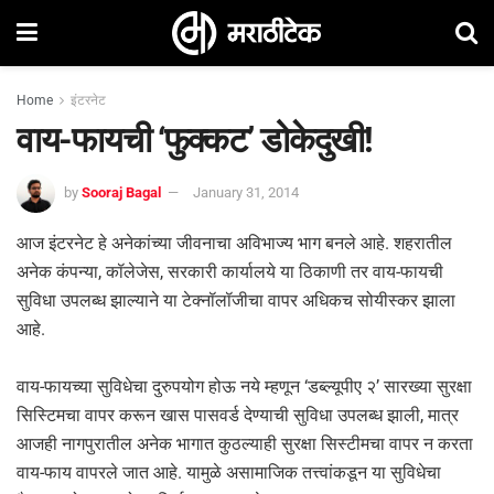
Home
इंटरनेट
वाय-फायची ‘फुक्कट’ डोकेदुखी!
by
Sooraj Bagal
January 31, 2014
आज इंटरनेट हे अनेकांच्या जीवनाचा अव‌िभाज्य भाग बनले आहे. शहरातील
अनेक कंपन्या, कॉलेजेस, सरकारी कार्यालये या ठिकाणी तर वाय-फायची
सुविधा उपलब्ध झाल्याने या टेक्नॉलॉजीचा वापर अधिकच सोयीस्कर झाला
आहे.
वाय-फायच्या सुविधेचा दुरुपयोग होऊ नये म्हणून ‘डब्ल्यूपीए २’ सारख्या सुरक्षा
सिस्टिमचा वापर करून खास पासवर्ड देण्याची सुविधा उपलब्ध झाली, मात्र
आजही नागपुरातील अनेक भागात कुठल्याही सुरक्षा सिस्टीमचा वापर न करता
वाय-फाय वापरले जात आहे. यामुळे असामाजिक तत्त्वांकडून या सुविधेचा