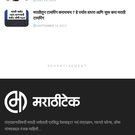
JULY 24, 2026
मराठीतून टायपिंग करायचय ? हे पर्याय वापरा आणि सुरू करा मराठी
टायपिंग
SEPTEMBER 10, 2012
ADVERTISEMENT
तंत्रज्ञानाविषयी मराठी भाषेतली प्रसिद्ध वेबसाइट! नवं तंत्रज्ञान, नवनवे फोन्स, ॲप्स
यांच्याबद्दल रंजक माहिती...