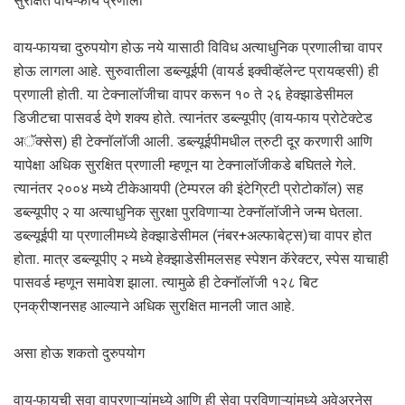
सुरक्षित वाय-फाय प्रणाली
वाय-फायचा दुरुपयोग होऊ नये यासाठी विविध अत्याधुनिक प्रणालीचा वापर
होऊ लागला आहे. सुरुवातीला डब्ल्यूईपी (वायर्ड इक्वीव्हॅलेन्ट प्रायव्हसी) ही
प्रणाली होती. या टेक्नालॉजीचा वापर करून १० ते २६ हेक्झाडेसीमल
डिजीटचा पासवर्ड देणे शक्य होते. त्यानंतर डब्ल्यूपीए (वाय-फाय प्रोटेक्टेड
अॅक्सेस) ही टेक्नॉलॉजी आली. डब्ल्यूईपीमधील त्रुटी दूर करणारी आणि
यापेक्षा अधिक सुरक्षित प्रणाली म्हणून या टेक्नालॉजीकडे बघ‌ितले गेले.
त्यानंतर २००४ मध्ये टीकेआयपी (टेम्परल की इंटेग्र‌िटी प्रोटोकॉल) सह
डब्ल्यूपीए २ या अत्याधुनिक सुरक्षा पुरविणाऱ्या टेक्नॉलॉजीने जन्म घेतला.
डब्ल्यूईपी या प्रणालीमध्ये हेक्झाडेसीमल (नंबर+अल्फाबेट्स)चा वापर होत
होता. मात्र डब्ल्यूपीए २ मध्ये हेक्झाडेसीमलसह स्पेशन कॅरेक्टर, स्पेस याचाही
पासवर्ड म्हणून समावेश झाला. त्यामुळे ही टेक्नॉलॉजी १२८ बिट
एनक्रीप्शनसह आल्याने अधिक सुरक्षित मानली जात आहे.
असा होऊ शकतो दुरुपयोग
वाय-फायची सुवा वापरणाऱ्यांमध्ये आणि ही सेवा पुरविणाऱ्यांमध्ये अवेअरनेस