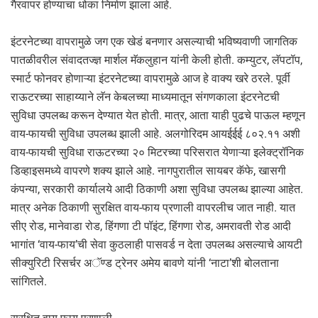
गैरवापर होण्याचा धोका निर्माण झाला आहे.
इंटरनेटच्या वापरामुळे जग एक खेडं बनणार असल्याची भविष्यवाणी जागतिक
पातळीवरील संवादतज्ज्ञ मार्शल मॅकलुहान यांनी केली होती. कम्युटर, लॅपटॉप,
स्मार्ट फोनवर होणाऱ्या इंटरनेटच्या वापरामुळे आज हे वाक्य खरे ठरले. पूर्वी
राऊटरच्या साहाय्याने लॅन केबलच्या माध्यमातून संगणकाला इंटरनेटची
सुविधा उपलब्ध करून देण्यात येत होती. मात्र, आता याही पुढचे पाऊल म्हणून
वाय-फायची सुविधा उपलब्ध झाली आहे. अलगोरिदम आयईईई ८०२.११ अशी
वाय-फायची सुविधा राऊटरच्या २० मिटरच्या परिसरात येणाऱ्या इलेक्ट्रॉनिक
डिव्हाइसमध्ये वापरणे शक्य झाले आहे. नागपुरातील सायबर कॅफे, खासगी
कंपन्या, सरकारी कार्यालये आदी ठिकाणी अशा सुविधा उपलब्ध झाल्या आहेत.
मात्र अनेक ठिकाणी सुरक्षित वाय-फाय प्रणाली वापरलीच जात नाही. यात
सीए रोड, मानेवाडा रोड, हिंगणा टी पॉइंट, हिंगणा रोड, अमरावती रोड आदी
भागांत ‘वाय-फाय’ची सेवा कुठलाही पासवर्ड न देता उपलब्ध असल्याचे आयटी
सीक्युरिटी रिसर्चर अॅण्ड ट्रेनर अमेय बावणे यांनी ‘नाटा’शी बोलताना
सांगितले.