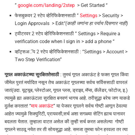
”
google.com/landing/2step
> Get Started “
फेसबुकवर 2 स्टेप व्हेरिफिकेशनसाठी ”
Settings
> Security >
Login Approvals > Edit
“(काही जणांना हा पर्याय दिसणार नाही)
ट्वीटरवर 2 स्टेप व्हेरिफिकेशनसाठी ” Settings > Require a
verification code when I sign in > add a phone “
व्हॉट्सअॅप 2 स्टेप व्हेरिफिकेशनसाठी : “Settings > Account >
Two Step Verification”
गूगल अकाऊंटच्या सुरक्षिततेसाठी
: तुमचं गूगल अकाऊंट हे फक्त गूगल किंवा
जीमेल पुरतं मर्यादित नसून तेच अकाऊंट गूगलच्या सर्वच सर्विससाठी वापरलं
जातं(उदा. यूट्यूब, प्लेस्टोअर, गूगल प्लस, ड्राइव, मॅप्स, कॅलेंडर, फोटोज, इ.)
त्यामुळे ह्या अकाऊंटला सुरक्षित बनवणं भागच आहे. तरीसुद्धा बरेच जण याकडे
दुर्लक्ष करतात! “
माय अकाऊंट
” या पेजवर गूगलने सर्वच गोष्टी आणून ठेवल्या
आहेत ज्यामुळे सिक्युरिटी, प्रायवसी,सर्च अशा सगळ्या सेटिंग ह्याच पानावर
बदलता येतात. तुम्हाला वाटत असेल की तुम्ही सर्च करत असलेल्या गोष्टी
गूगलने साठवू नयेत तर ती सोयसुद्धा आहे. समजा तुमचा फोन हरवला तर त्या