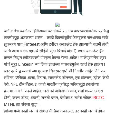
अलीकडेच घडलेल्या हॅकिंगच्या घटनांमध्ये सामान्य वापरकर्त्याबरोबर प्रसिद्ध
व्यक्तीसुद्धा अडकल्या आहेत. काही दिवसांपूर्वीच फेसबुकचे संस्थापक मार्क
झुकरबर्ग याच Pinterest आणि ट्वीटर अकाऊंट हॅक झाल्याची बातमी होती
आणि आता चक्क गूगलचे सीईओ सुंदर पिचाई यांचं Quora अकाऊंट हॅक
करून तिथून ट्वीटरवरती पोस्ट्स केल्या गेल्या आहेत ! मार्कप्रमाणेच सुंदर
यांचं सुद्धा LinkedIn च्या लिक झालेल्या पासवर्डमुळेच खातं हॅक झालय !
इतर प्रसिद्ध व्यक्ती ज्या मुख्यतः चित्रपटसृष्टीशी निगडीत आहेत जेनीफर
लॉंरेन्स, जेसिका अल्बा, रिहाना, स्कारलेट जॉनसन, एमा वॉटसन, ड्रेक, केटी
पेरी, NFL टीम हॅंडल, इ. काही भारतीय प्रसिद्ध व्यक्तिसुद्धा हॅकर्सच्या
हल्ल्याला बळी पडले आहेत. जसे की अमिताभ बच्चन, शशी थरूर, एमएस
धोनी, करण जोहर, अंबानी, श्रुती हसन, हंसीका,इ. तसेच सोबत
IRCTC
,
MTNL ह्या संस्था सुद्धा !
ह्यांच्या मध्ये काही जणांचे सोशल मीडिया अकाऊंट, तर काही जणांचे ईमेल