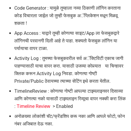
Code Generator : यामुळे तुम्हाला नव्या ठिकाणी लॉगिन करताना
कोड विचारला जाईल जो तुम्ही फेसबुक अॅप्लिकेशन मधून मिळवू
शकता !
App Access : याद्वारे तुम्ही कोणत्या साइट/App ला फेसबुकद्वारे
लॉगिनची परवानगी दिली आहे ते पाहा. शक्यतो फेसबुक लॉगिन या
पर्यायाचा वापर टाळा.
Activity Log : तुमच्या फेसबुकवरील सर्व अॅक्टिविटी एकाच जागी
पाहण्यासाठी याचा वापर करा. यासाठी उजव्या कोपर्‍यात
या चिन्हावर
क्लिक करून Activity Log निवडा. कोणत्या गोष्टी
Private/Public ठेवायच्या त्याच्या सेटिंग इथे करता येतील.
TimelineReview : कोणत्या गोष्टी आपल्या टाइमलाइनवर दिसाव्या
आणि कोणत्या नको यासाठी टाइमलाइन रिव्यूचा वापर नक्की करा लिंक
:
Timeline Review
> Enabled
अनोळख्या लोकांशी चॅट/फ्रेंडशिप करू नका आणि आपले फोटो, फोन
नंबर अजिबात देऊ नका.