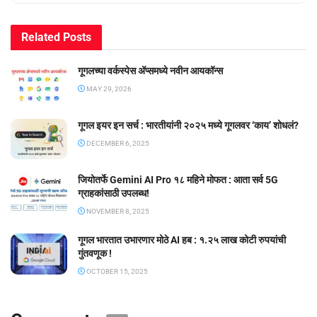
Related
Posts
गूगलच्या वर्कस्पेस अ‍ॅप्समध्ये नवीन आयकॉन्स
MAY 29, 2026
गूगल इयर इन सर्च : भारतीयांनी २०२५ मध्ये गूगलवर ‘काय’ शोधलं?
DECEMBER 6, 2025
जियोतर्फे Gemini AI Pro १८ महिने मोफत : आता सर्व 5G
ग्राहकांसाठी उपलब्ध!
NOVEMBER 8, 2025
गूगल भारतात उभारणार मोठे AI हब : १.२५ लाख कोटी रुपयांची
गुंतवणूक !
OCTOBER 15, 2025