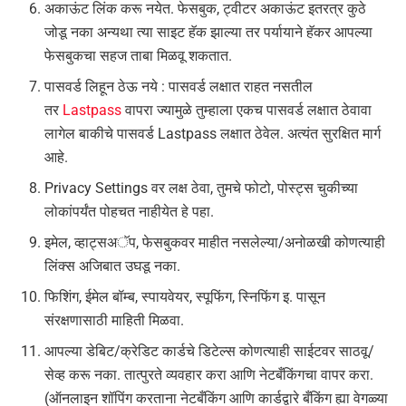
अकाऊंट लिंक करू नयेत. फेसबुक, ट्वीटर अकाऊंट इतरत्र कुठे
जोडू नका अन्यथा त्या साइट हॅक झाल्या तर पर्यायाने हॅकर आपल्या
फेसबुकचा सहज ताबा मिळवू शकतात.
पासवर्ड लिहून ठेऊ नये : पासवर्ड लक्षात राहत नसतील
तर
Lastpass
वापरा ज्यामुळे तुम्हाला एकच पासवर्ड लक्षात ठेवावा
लागेल बाकीचे पासवर्ड Lastpass लक्षात ठेवेल. अत्यंत सुरक्षित मार्ग
आहे.
Privacy Settings वर लक्ष ठेवा, तुमचे फोटो, पोस्ट्स चुकीच्या
लोकांपर्यंत पोहचत नाहीयेत हे पहा.
इमेल, व्हाट्सअॅप, फेसबुकवर माहीत नसलेल्या/अनोळखी कोणत्याही
लिंक्स अजिबात उघडू नका.
फिशिंग, ईमेल बॉम्ब, स्पायवेयर, स्पूफिंग, स्निफिंग इ. पासून
संरक्षणासाठी माहिती मिळवा.
आपल्या डेबिट/क्रेडिट कार्डचे डिटेल्स कोणत्याही साईटवर साठवू/
सेव्ह करू नका. तात्पुरते व्यवहार करा आणि नेटबँकिंगचा वापर करा.
(ऑनलाइन शॉपिंग करताना नेटबँकिंग आणि कार्डद्वारे बँकिंग ह्या वेगळ्या