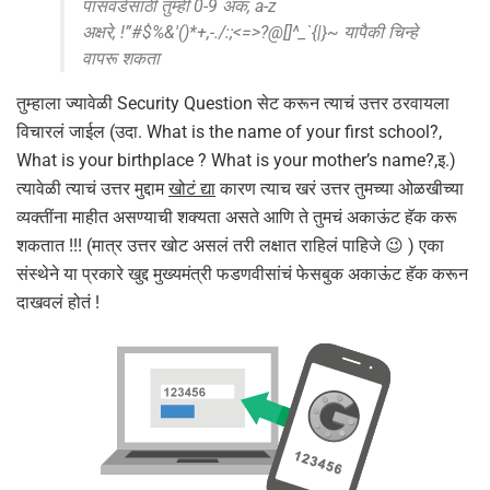
पासवर्डसाठी तुम्ही 0-9 अंक, a-z
अक्षरे, !”#$%&'()*+,-./:;<=>?@[]^_`{|}~ यापैकी चिन्हे
वापरू शकता
तुम्हाला ज्यावेळी Security Question सेट करून त्याचं उत्तर ठरवायला
विचारलं जाईल (उदा. What is the name of your first school?,
What is your birthplace ? What is your mother’s name?,इ.)
त्यावेळी त्याचं उत्तर मुद्दाम
खोटं द्या
कारण त्याच खरं उत्तर तुमच्या ओळखीच्या
व्यक्तींना माहीत असण्याची शक्यता असते आणि ते तुमचं अकाऊंट हॅक करू
शकतात !!! (मात्र उत्तर खोट असलं तरी लक्षात राहिलं पाहिजे 😉 ) एका
संस्थेने या प्रकारे खुद्द मुख्यमंत्री फडणवीसांचं फेसबुक अकाऊंट हॅक करून
दाखवलं होतं !