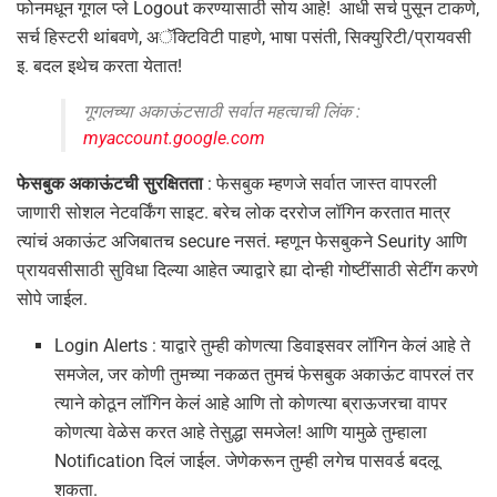
फोनमधून गूगल प्ले Logout करण्यासाठी सोय आहे! आधी सर्च पुसून टाकणे,
सर्च हिस्टरी थांबवणे, अॅक्टिविटी पाहणे, भाषा पसंती, सिक्युरिटी/प्रायवसी
इ. बदल इथेच करता येतात!
गूगलच्या अकाऊंटसाठी सर्वात महत्वाची लिंक :
myaccount.google.com
फेसबुक अकाऊंटची सुरक्षितता
: फेसबुक म्हणजे सर्वात जास्त वापरली
जाणारी सोशल नेटवर्किंग साइट. बरेच लोक दररोज लॉगिन करतात मात्र
त्यांचं अकाऊंट अजिबातच secure नसतं. म्हणून फेसबुकने Seurity आणि
प्रायवसीसाठी सुविधा दिल्या आहेत ज्याद्वारे ह्या दोन्ही गोष्टींसाठी सेटींग करणे
सोपे जाईल.
Login Alerts : याद्वारे तुम्ही कोणत्या डिवाइसवर लॉगिन केलं आहे ते
समजेल, जर कोणी तुमच्या नकळत तुमचं फेसबुक अकाऊंट वापरलं तर
त्याने कोठून लॉगिन केलं आहे आणि तो कोणत्या ब्राऊजरचा वापर
कोणत्या वेळेस करत आहे तेसुद्धा समजेल! आणि यामुळे तुम्हाला
Notification दिलं जाईल. जेणेकरून तुम्ही लगेच पासवर्ड बदलू
शकता.