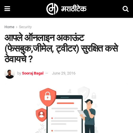
Home
Security
आपले ऑनलाइन अकाऊंट
(फेसबुक,जीमेल, ट्वीटर) सुरक्षित कसे
ठेवायचे ?
by
Sooraj Bagal
June 29, 2016