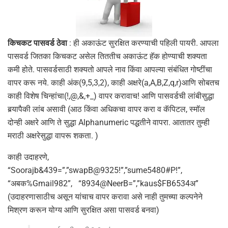
किचकट पासवर्ड ठेवा
: ही अकाऊंट सुरक्षित करण्याची पहिली पायरी. आपला
पासवर्ड जितका किचकट असेल तिततीच अकाऊंट हॅक होण्याची शक्यता
कमी होते. पासवर्डसाठी शक्यतो आपले नाव किंवा आपल्या संबंधित गोष्टींचा
वापर करू नये. काही अंक(9,5,3,2), काही अक्षरे(a,A,B,Z,q,r)आणि सोबतच
काही विशेष चिन्हांचा(!,@,&,+_) वापर करावाच! आणि पासवर्डची लांबीसुद्धा
बर्‍यापैकी लांब असावी (आठ किंवा अधिकचा वापर करा व कॅपिटल, स्मॉल
दोन्ही अक्षरे आणि ते सुद्धा Alphanumeric पद्धतीने वापरा. आतातर तुम्ही
मराठी अक्षरेसुद्धा वापरू शकता. )
काही उदाहरणे,
“Soorajb&439=”,”swapB@9325!”,”sume5480#P!”,
“अबक%Gmail982”, “8934@NeerB=”,”kaus$FB6534अ”
(उदाहरणासाठीच असून यांचाच वापर करावा असे नाही तुमच्या कल्पनेने
मिश्रण करून योग्य आणि सुरक्षित असा पासवर्ड बनवा)