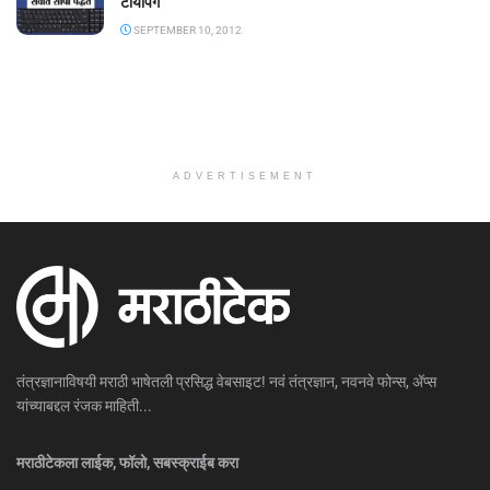
टायपिंग
SEPTEMBER 10, 2012
ADVERTISEMENT
तंत्रज्ञानाविषयी मराठी भाषेतली प्रसिद्ध वेबसाइट! नवं तंत्रज्ञान, नवनवे फोन्स, ॲप्स
यांच्याबद्दल रंजक माहिती...
मराठीटेकला लाईक, फॉलो, सबस्क्राईब करा