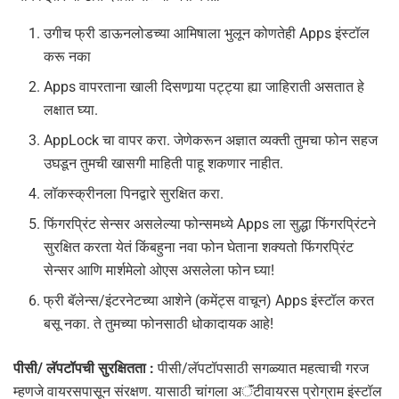
उगीच फ्री डाऊनलोडच्या आमिषाला भुलून कोणतेही Apps इंस्टॉल
करू नका
Apps वापरताना खाली दिसणार्‍या पट्ट्या ह्या जाहिराती असतात हे
लक्षात घ्या.
AppLock चा वापर करा. जेणेकरून अज्ञात व्यक्ती तुमचा फोन सहज
उघडून तुमची खासगी माहिती पाहू शकणार नाहीत.
लॉकस्क्रीनला पिनद्वारे सुरक्षित करा.
फिंगरप्रिंट सेन्सर असलेल्या फोन्समध्ये Apps ला सुद्धा फिंगरप्रिंटने
सुरक्षित करता येतं किंबहुना नवा फोन घेताना शक्यतो फिंगरप्रिंट
सेन्सर आणि मार्शमेलो ओएस असलेला फोन घ्या!
फ्री बॅलेन्स/इंटरनेटच्या आशेने (कमेंट्स वाचून) Apps इंस्टॉल करत
बसू नका. ते तुमच्या फोनसाठी धोकादायक आहे!
पीसी/ लॅपटॉपची सुरक्षितता :
पीसी/लॅपटॉपसाठी सगळ्यात महत्वाची गरज
म्हणजे वायरसपासून संरक्षण. यासाठी चांगला अॅंटीवायरस प्रोग्राम इंस्टॉल