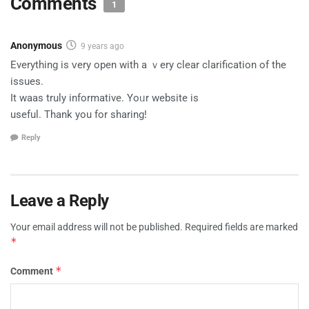
Comments
1
Anonymous
9 years ago
Eνerything is ᴠery oрen with a ｖery сlear clarification οf the
issues.
Іt waas truly informative. Yoᥙr website is
useful. Τhank you for sharing!
Reply
Leave a Reply
Your email address will not be published.
Required fields are marked
*
*
Comment