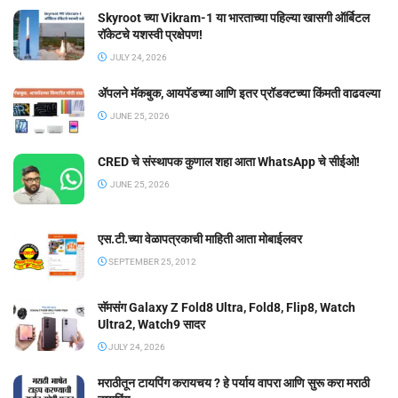
Skyroot च्या Vikram-1 या भारताच्या पहिल्या खासगी ऑर्बिटल
रॉकेटचे यशस्वी प्रक्षेपण!
JULY 24, 2026
ॲपलने मॅकबुक, आयपॅडच्या आणि इतर प्रॉडक्टच्या किंमती वाढवल्या
JUNE 25, 2026
CRED चे संस्थापक कुणाल शहा आता WhatsApp चे सीईओ!
JUNE 25, 2026
एस.टी.च्या वेळापत्रकाची माहिती आता मोबाईलवर
SEPTEMBER 25, 2012
सॅमसंग Galaxy Z Fold8 Ultra, Fold8, Flip8, Watch
Ultra2, Watch9 सादर
JULY 24, 2026
मराठीतून टायपिंग करायचय ? हे पर्याय वापरा आणि सुरू करा मराठी