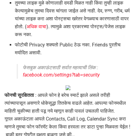
तुमच्या लाइक मुळे कोणालाही दमडी मिळत नाही किंवा तुम्ही लाइक
केल्यामुळेच तुमचा दिवस चांगला जाईल असे नाही. देव, रुग्ण, गरीब, धर्म
यांच्या लाइक करा अशा पोस्ट्सचा खरेतर वेगळ्याच कारणासाठी वापर
होतो. (
अधिक वाचा
). त्यामुळे अशा प्रकारच्या पोस्ट्स/पेजेस लाइक
करू नका.
फोटोची Privacy शक्यतो Public ठेऊ नका. Friends पुरतीच
मर्यादित असावी.
फेसबुक अकाऊंटसाठी सर्वात महत्वाची लिंक :
facebook.com/settings?tab=security
फोनची सुरक्षितता
: आपले फोन हे बरेच स्मार्ट झाले असले तरीही
त्यांच्यापासून असणारे धोकेसुद्धा तितकेच वाढले आहेत. आपल्या फोनमधील
माहिती चुकीच्या हाती पडू नये म्हणून काही पावलं उचलली पाहिजेत.
गूगल अकाऊंटला आपले Contacts, Call Log, Calendar Sync करा
म्हणजे तुमचा फोन फॉरमॅट केला किंवा हरवला तर डाटा पुन्हा मिळवता येईल !
बाकी इतर गोष्टीत दक्षता बाळगा जसे की…