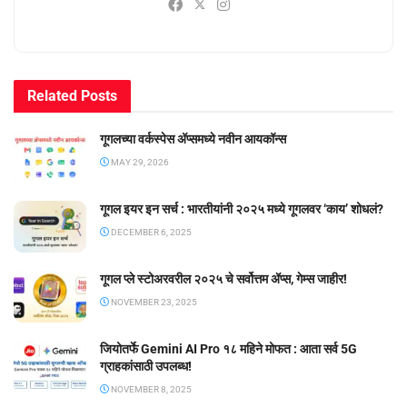
Related
Posts
गूगलच्या वर्कस्पेस अ‍ॅप्समध्ये नवीन आयकॉन्स
MAY 29, 2026
गूगल इयर इन सर्च : भारतीयांनी २०२५ मध्ये गूगलवर ‘काय’ शोधलं?
DECEMBER 6, 2025
गूगल प्ले स्टोअरवरील २०२५ चे सर्वोत्तम ॲप्स, गेम्स जाहीर!
NOVEMBER 23, 2025
जियोतर्फे Gemini AI Pro १८ महिने मोफत : आता सर्व 5G
ग्राहकांसाठी उपलब्ध!
NOVEMBER 8, 2025