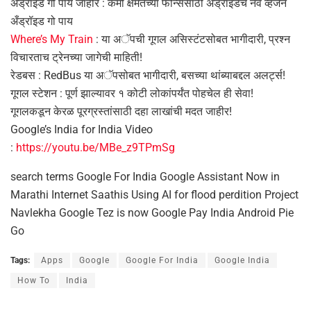
अँड्रॉइड गो पाय जाहीर : कमी क्षमतेच्या फोन्ससाठी अँड्रॉइडचं नवं व्हर्जन
अँड्रॉइड गो पाय
Where’s My Train
: या अॅपची गूगल असिस्टंटसोबत भागीदारी, प्रश्न
विचारताच ट्रेनच्या जागेची माहिती!
रेडबस : RedBus या अॅपसोबत भागीदारी, बसच्या थांब्याबद्दल अलर्ट्स!
गूगल स्टेशन : पूर्ण झाल्यावर १ कोटी लोकांपर्यंत पोहचेल ही सेवा!
गूगलकडून केरळ पूरग्रस्तांसाठी दहा लाखांची मदत जाहीर!
Google’s India for India Video
:
https://youtu.be/MBe_z9TPmSg
search terms Google For India Google Assistant Now in
Marathi Internet Saathis Using AI for flood perdition Project
Navlekha Google Tez is now Google Pay India Android Pie
Go
Tags:
Apps
Google
Google For India
Google India
How To
India