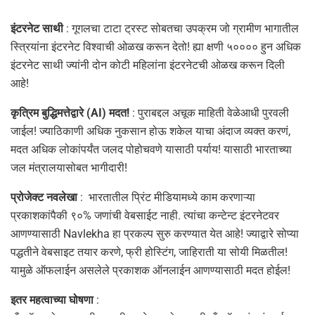
इंटरनेट साथी
: गूगलचा टाटा ट्रस्ट सोबतचा उपक्रम जो ग्रामीण भागातील
स्त्रियांना इंटरनेट विश्वाची ओळख करून देतो! ह्या क्षणी ५०००० हुन अधिक
इंटरनेट साथी ज्यांनी दोन कोटी महिलांना इंटरनेटची ओळख करून दिली
आहे!
कृत्रिम बुद्धिमत्तेद्वारे (AI) मदत!
: पुराबद्दल अचूक माहिती वेळेआधी पुरवली
जाईल! ज्याठिकाणी अधिक नुकसान होऊ शकेल याचा अंदाज व्यक्त करणं,
मदत अधिक लोकांपर्यंत जलद पोहोचवणे यासाठी पर्याय! यासाठी भारताच्या
जल मंत्रालयासोबत भागीदारी!
प्रोजेक्ट नवलेखा
: भारतातील प्रिंट मीडियामध्ये काम करणाऱ्या
प्रकाशकांपैकी ९०% जणांची वेबसाईट नाही. त्यांचा कन्टेन्ट इंटरनेटवर
आणण्यासाठी Navlekha हा प्रकल्प सुरु करण्यात येत आहे! ज्याद्वारे सोप्या
पद्धतीने वेबसाइट तयार करणे, फ्री होस्टिंग, जाहिराती या सोयी मिळतील!
यामुळे ऑफलाईन असलेले प्रकाशक ऑनलाईन आणण्यासाठी मदत होईल!
इतर महत्वाच्या घोषणा
: