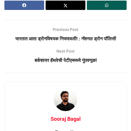
Previous Post
भारतात आता ड्रोनविषयक नियमावली! : नॅशनल ड्रोन पॉलिसी
Next Post
बर्कशायर हॅथवेची पेटीएममध्ये गुंतवणूक!
Sooraj Bagal