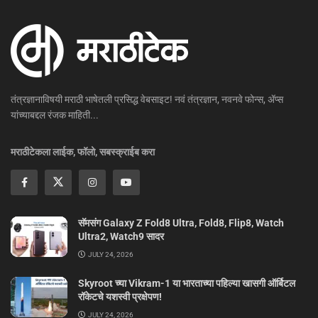
तंत्रज्ञानाविषयी मराठी भाषेतली प्रसिद्ध वेबसाइट! नवं तंत्रज्ञान, नवनवे फोन्स, ॲप्स
यांच्याबद्दल रंजक माहिती...
मराठीटेकला लाईक, फॉलो, सबस्क्राईब करा
सॅमसंग Galaxy Z Fold8 Ultra, Fold8, Flip8, Watch
Ultra2, Watch9 सादर
JULY 24, 2026
Skyroot च्या Vikram-1 या भारताच्या पहिल्या खासगी ऑर्बिटल
रॉकेटचे यशस्वी प्रक्षेपण!
JULY 24, 2026