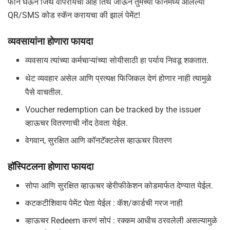
फोन घेऊन जिथे वापरायची आहे तिथे जाऊन तुमच्या फोनमध्ये आलेल्या
QR/SMS कोड स्कॅन करायचा की झालं पेमेंट!
व्यवसायांना होणारा फायदा
व्यवसाय त्यांच्या कर्मचाऱ्यांच्या सोयीसाठी हा पर्याय निवडू शकतात.
थेट व्यवहार असेल आणि प्रत्यक्ष फिजिकल देणं होणार नाही त्यामुळे
पैसे वाचतील.
Voucher redemption can be tracked by the issuer
व्हाऊचर वितरणाची नोंद ठेवता येईल.
वेगवान, सुरक्षित आणि कॉनटॅक्टलेस व्हाऊचर वितरण
हॉस्पिटलना होणारा फायदा
सोपा आणि सुरक्षित व्हाऊचर व्हेरीफीकेशन कोडमार्फत देण्यात येईल.
कटकटीशिवाय पेमेंट घेता येईल : कॅश/कार्डची गरज नाही
व्हाऊचर Redeem करणं सोपं : रक्कम आधीच ठरवलेली असल्यामुळे