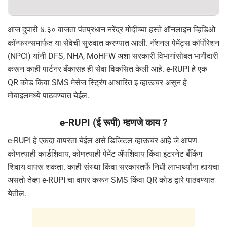
आज दुपारी ४.३० वाजता पंतप्रधान नरेंद्र मोदींच्या हस्ते ऑनलाइन व्हिडिओ
कॉन्फरन्समार्फत या सेवेची सुरुवात करण्यात आली. नॅशनल पेमेंट्स कॉर्पोरेशन
(NPCI) यांनी DFS, NHA, MoHFW अशा सरकारी विभागांसोबत भागीदारी
करून काही पार्टनर बँकासह ही सेवा विकसित केली आहे. e-RUPI हे एक
QR कोड किंवा SMS मेसेज स्ट्रिंग आधारित इ व्हाऊचर असून हे
मोबाइलमध्ये पाठवण्यात येईल.
e-RUPI (ई रूपी) म्हणजे काय ?
e-RUPI हे एकदा वापरता येईल असे डिजिटल व्हाऊचर आहे जे आपण
कोणत्याही कार्डशिवाय, कोणत्याही पेमेंट ॲपशिवाय किंवा इंटरनेट बँकिंग
शिवाय वापरू शकता. काही संस्था किंवा सरकारतर्फे निधी लाभार्थ्यांना द्यायचा
असतो तेव्हा e-RUPI चा वापर करून SMS किंवा QR कोड द्वारे पाठवण्यात
येतील.