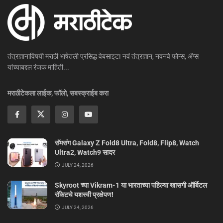
तंत्रज्ञानाविषयी मराठी भाषेतली प्रसिद्ध वेबसाइट! नवं तंत्रज्ञान, नवनवे फोन्स, ॲप्स
यांच्याबद्दल रंजक माहिती...
मराठीटेकला लाईक, फॉलो, सबस्क्राईब करा
सॅमसंग Galaxy Z Fold8 Ultra, Fold8, Flip8, Watch
Ultra2, Watch9 सादर
JULY 24, 2026
Skyroot च्या Vikram-1 या भारताच्या पहिल्या खासगी ऑर्बिटल
रॉकेटचे यशस्वी प्रक्षेपण!
JULY 24, 2026