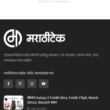
ADVERTISEMENT
तंत्रज्ञानाविषयी मराठी भाषेतली प्रसिद्ध वेबसाइट! नवं तंत्रज्ञान, नवनवे फोन्स, ॲप्स
यांच्याबद्दल रंजक माहिती...
मराठीटेकला लाईक, फॉलो, सबस्क्राईब करा
सॅमसंग Galaxy Z Fold8 Ultra, Fold8, Flip8, Watch
Ultra2, Watch9 सादर
JULY 24, 2026