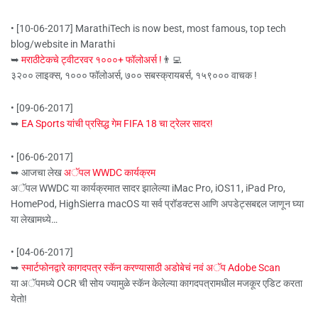
• [10-06-2017] MarathiTech is now best, most famous, top tech
blog/website in Marathi
➥
मराठीटेकचे ट्वीटरवर १०००+ फॉलोअर्स !
👨‍💻
३२०० लाइक्स, १००० फॉलोअर्स, ७०० सबस्क्रायबर्स, १५९००० वाचक !
• [09-06-2017]
➥
EA Sports यांची प्रसिद्ध गेम FIFA 18 चा ट्रेलर सादर!
• [06-06-2017]
➥ आजचा लेख
अॅपल WWDC कार्यक्रम
अॅपल WWDC या कार्यक्रमात सादर झालेल्या iMac Pro, iOS11, iPad Pro,
HomePod, HighSierra macOS या सर्व प्रॉडक्टस आणि अपडेट्सबद्दल जाणून घ्या
या लेखामध्ये…
• [04-06-2017]
➥
स्मार्टफोनद्वारे कागदपत्र स्कॅन करण्यासाठी अडोबेचं नवं अॅप Adobe Scan
या अॅपमध्ये OCR ची सोय ज्यामुळे स्कॅन केलेल्या कागदपत्रामधील मजकूर एडिट करता
येतो!