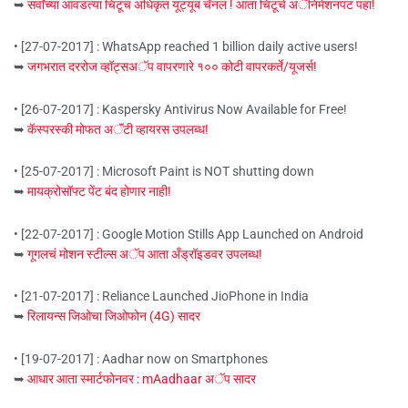
➥
सर्वांच्या आवडत्या चिंटूचं अधिकृत यूट्यूब चॅनल ! आता चिंटूचे अॅनिमेशनपट पहा!
• [27-07-2017] : WhatsApp reached 1 billion daily active users!
➥
जगभरात दररोज व्हॉट्सअॅप वापरणारे १०० कोटी वापरकर्ते/यूजर्स!
• [26-07-2017] : Kaspersky Antivirus Now Available for Free!
➥
कॅस्परस्की मोफत अॅंटी व्हायरस उपलब्ध!
• [25-07-2017] : Microsoft Paint is NOT shutting down
➥
मायक्रोसॉफ्ट पेंट बंद होणार नाही!
• [22-07-2017] : Google Motion Stills App Launched on Android
➥
गूगलचं मोशन स्टील्स अॅप आता अँड्रॉइडवर उपलब्ध!
• [21-07-2017] : Reliance Launched JioPhone in India
➥
रिलायन्स जिओचा जिओफोन (4G) सादर
• [19-07-2017] : Aadhar now on Smartphones
➥
आधार आता स्मार्टफोनवर : mAadhaar अॅप सादर