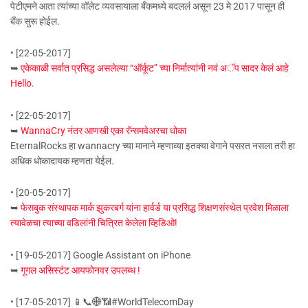
पेटीएमने आता त्यांच्या वॉलेट व्यवसायाला बँकमध्ये बदललं असून 23 मे 2017 पासून ही
बँक सुरू होईल.
• [22-05-2017]
➥
एकेकाळी सर्वात प्रसिद्ध असलेल्या “ऑर्कूट” च्या निर्मात्यांनी नवं अॅप सादर केलं आहे
Hello
.
• [22-05-2017]
➥
WannaCry नंतर आणखी एका रॅन्समवेअरचा धोका
EternalRocks हा wannacry च्या मानाने म्हणाव्या इतक्या वेगाने पसरत नसला तरी हा
अधिक धोकादायक म्हणता येईल.
• [20-05-2017]
➥
फेसबुक संस्थापक मार्क झुकरबर्ग यांना हार्वर्ड या प्रसिद्ध शिक्षणसंस्थेत प्रवेश मिळाला
त्यावेळचा त्याच्या वडिलांनी चित्रित केलेला व्हिडिओ!
• [19-05-2017] Google Assistant on iPhone
➥
गूगल असिस्टंट आयफोनवर उपलब्ध !
• [17-05-2017] 📱📞🌐📶#WorldTelecomDay