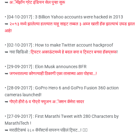
➥
अॅमॅझॉन ग्रेट इंडियन सेल पुन्हा सुरू
• [04-10-2017] : 3 Billion Yahoo accounts were hacked in 2013
➥
२०१३ मध्ये झालेल्या हल्ल्यात याहू साइट तब्बल ३ अब्ज खाती हॅक झाल्याचं उघड झाल
आहे!
• [02-10-2017] : How to make Twitter account hackproof
➥ नवा व्हिडिओ :
ट्विटर अकाऊंटमध्ये हे बदल करा व ट्विटर बनवा हॅकप्रूफ
!
• [29-09-2017] : Elon Musk announces BFR
➥
जगभरातल्या कोणत्याही ठिकाणी एका तासाच्या आत पोहचा…!
• [28-09-2017] : GoPro Hero 6 and GoPro Fusion 360 action
cameras launched!
➥
गोप्रो हीरो 6 व गोप्रो फ्युजन अॅक्शन कॅमेरा सादर
• [27-09-2017] : First Marathi Tweet with 280 Characters by
MarathiTech !
➥ मराठीटेकचं २८० कॅरॅक्टर्स वापरुन पहिलं ट्विट…! ✌🏻