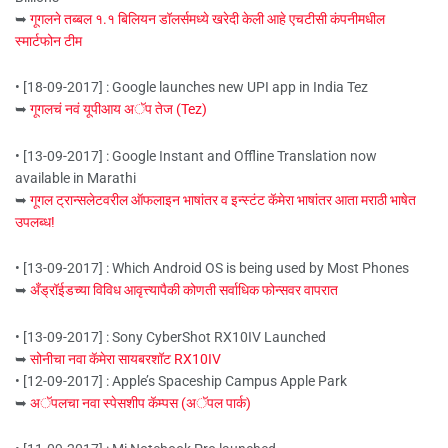
➥
गूगलने तब्बल १.१ बिलियन डॉलर्समध्ये खरेदी केली आहे एचटीसी कंपनीमधील
स्मार्टफोन टीम
• [18-09-2017] : Google launches new UPI app in India Tez
➥
गूगलचं नवं यूपीआय अॅप तेज (Tez)
• [13-09-2017] : Google Instant and Offline Translation now
available in Marathi
➥
गूगल ट्रान्सलेटवरील ऑफलाइन भाषांतर व इन्स्टंट कॅमेरा भाषांतर आता मराठी भाषेत
उपलब्ध!
• [13-09-2017] : Which Android OS is being used by Most Phones
➥
अँड्रॉईडच्या विविध आवृत्त्यापैकी कोणती सर्वाधिक फोन्सवर वापरात
• [13-09-2017] : Sony CyberShot RX10IV Launched
➥
सोनीचा नवा कॅमेरा सायबरशॉट RX10IV
• [12-09-2017] : Apple’s Spaceship Campus Apple Park
➥
अॅपलचा नवा स्पेसशीप कॅम्पस (अॅपल पार्क)