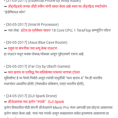
• [31-05-2017] (Essential Phone by Andy Rubin)
➥
अँड्रॉइडचे जनक अँडी रुबिन यांनी सादर केला आहे स्वतःचा अँड्रॉइड स्मार्टफोन
“ईसेन्शियल फोन”
• [30-05-2017] (Intel i9 Processor)
➥ नवा लेख :
इंटेल i9 प्रॉसेसर सादर
! 18 Core CPU, 1 TeraFlop कम्प्यूटिंग पॉवर!
• [30-05-2017] (Asus Blue Cave Router)
➥
एसुस या कंपनीचा नवा ब्ल्यु केव्ह राऊटर!
हा राऊटर मधून चक्क पोकळ/मोकळा असून गुहेप्रमाणे रचना आहे.
• [26-05-2017] (Far Cry by Ubioft Games)
➥
फार क्राय या प्रसिद्ध गेम मालिकेच्या पाचव्या भागाचा ट्रेलर
युबिसॉफ्ट हे या गेमचे निर्माते असून त्यांची यापूर्वीची “फार क्राय 4” गेम ही भारतीय
स्थानांवर आधारित होती! (गेममधील लोकेशन, पात्रं भारतीय होती).
• [24-05-2017] (DJI Spark Drone)
➥
डीजेआयचा नवा ड्रोन “स्पार्क” : DJI Spark
ड्रोन विश्वातील मोठी कंपनी डीजेआयने Mavic Pro नंतर आणखी एक छोट्या आकाराचा
ड्रोन सादर केला आहे. याचं नाव स्पार्क असून तळहातावर बसेल इतक्याच आकाराचा हा