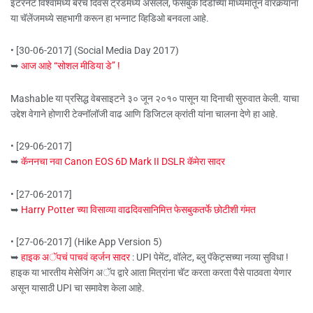
इंटरनेट विश्वामध्ये बरेच दिवस ट्रेंडमध्ये असलेलं, फेसबुक दिंडीच्या माध्यमातून वारकर्‍यांना
या चॅलेंजमध्ये सहभागी करून हा भन्नाट व्हिडिओ बनवला आहे.
• [30-06-2017] (Social Media Day 2017)
➥
आज आहे “सोशल मीडिया डे” !
Mashable या प्रसिद्ध वेबसाइटने ३० जून २०१० पासून या दिनाची सुरुवात केली. याचा
उद्देश वेगाने होणारी टेक्नॉलॉजी वाढ आणि डिजिटल क्रांती यांना चालना देणे हा आहे.
• [29-06-2017]
➥
कॅननचा नवा Canon EOS 6D Mark II DSLR कॅमेरा सादर
• [27-06-2017]
➥
Harry Potter च्या विसाव्या वाढदिवसानिमित्त फेसबुकतर्फे छोटीशी गंमत
• [27-06-2017] (Hike App Version 5)
➥
हाइक अॅपचं पाचवं व्हर्जन सादर
: UPI पेमेंट, वॉलेट, ब्लु पॅकेट्सच्या नव्या सुविधा !
हाइक या भारतीय मेसेजिंग अॅप द्वारे आता मित्रांना चॅट करता करता पैसे पाठवता येणार
असून यासाठी UPI चा समावेश केला आहे.