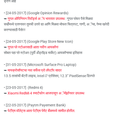
ड्रोन आहे
• [24-05-2017] (Google Opinion Rewards)
➥
गूगल ओपिनियन रिवॉर्ड्स अॅप भारतात उपलब्ध
: गूगल प्लेवर पैसे मिळवा
सर्व्हेमध्ये प्रश्नावर तुमची उत्तरे द्या आणि मिळवा मोफत चित्रपट, गाणी, अॅप्स, गेम्स खरेदी
करण्यासाठी पैसे!!!
• [24-05-2017] (Google Play Store New Icon)
➥
गूगल प्ले स्टोअरसाठी आता नवीन आयकॉन!
सोबत पहा प्ले स्टोअर (पूर्वी अँड्रॉइड मार्केट) आयकॉन्सचा इतिहास
• [31-05-2017] (Microsoft Surface Pro Laptop)
➥
मायक्रोसॉफ्टचा नवा सर्फेस प्रो लॅपटॉप सादर
13.5 तासांची बॅटरी लाइफ, Intel i7 प्रॉसेसर, 12.3” PixelSense डिस्प्ले
• [23-05-2017] (Redmi 4)
➥
Xiaomi RedMi 4 स्मार्टफोन आजपासून अॅमॅझॉनवर उपलब्ध
• [22-05-2017] (Paytm Payement Bank)
➥
पेटीएम वॉलेट्स आता पेटीएम पेमेंट बँकमध्ये सामील होतील.