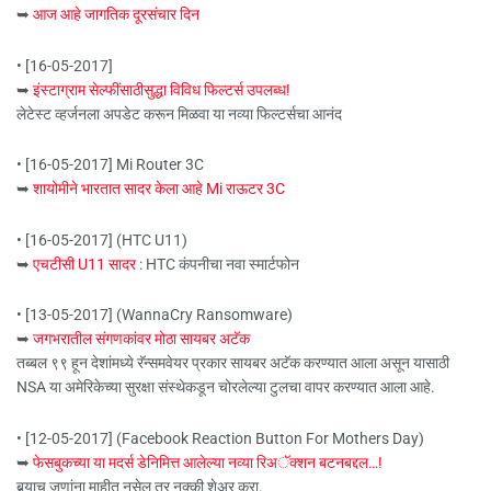
➥
आज आहे जागतिक दूरसंचार दिन
• [16-05-2017]
➥
इंस्टाग्राम सेल्फींसाठीसुद्धा विविध फिल्टर्स उपलब्ध!
लेटेस्ट व्हर्जनला अपडेट करून मिळवा या नव्या फिल्टर्सचा आनंद
• [16-05-2017] Mi Router 3C
➥
शायोमीने भारतात सादर केला आहे Mi राऊटर 3C
• [16-05-2017] (HTC U11)
➥
एचटीसी U11 सादर
: HTC कंपनीचा नवा स्मार्टफोन
• [13-05-2017] (WannaCry Ransomware)
➥
जगभरातील संगणकांवर मोठा सायबर अटॅक
तब्बल ९९ हून देशांमध्ये रॅन्समवेयर प्रकार सायबर अटॅक करण्यात आला असून यासाठी
NSA या अमेरिकेच्या सुरक्षा संस्थेकडून चोरलेल्या टुलचा वापर करण्यात आला आहे.
• [12-05-2017] (Facebook Reaction Button For Mothers Day)
➥
फेसबुकच्या या मदर्स डेनिमित्त आलेल्या नव्या रिअॅक्शन बटनबद्दल…!
बर्‍याच जणांना माहीत नसेल तर नक्की शेअर करा.