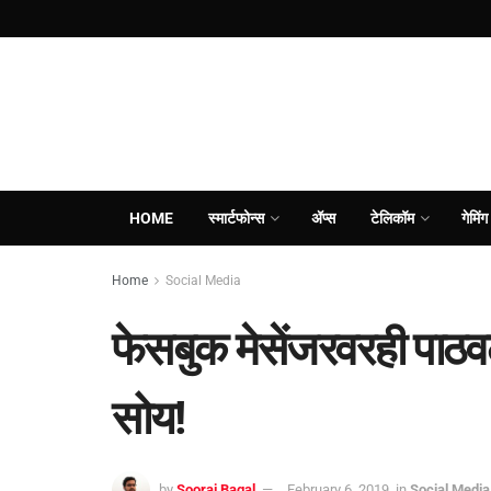
HOME
स्मार्टफोन्स
ॲप्स
टेलिकॉम
गेमिंग
Home
Social Media
फेसबुक मेसेंजरवरही पाठव
सोय!
by
Sooraj Bagal
February 6, 2019
in
Social Media