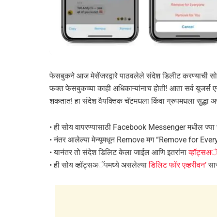
फेसबुकने आज मेसेंजरद्वारे पाठवलेले संदेश डिलीट करण्याची सो
फक्त फेसबुकच्या काही अधिकाऱ्यांनाच होती! आता सर्व यूजर्स ए
शकतात! हा संदेश वैयक्तिक चॅटमधला किंवा ग्रुपमधला सुद्धा
• ही सोय वापरण्यासाठी Facebook Messenger मधील ज्या सं
• नंतर आलेल्या मेन्यूमधून Remove मग “Remove for Every
• यानंतर तो संदेश डिलिट केला जाईल आणि इतरांना
व्हॉट्सअ
• ही सोय व्हॉट्सअॅपमध्ये असलेल्या
डिलिट फॉर एव्हरीवन’
सा