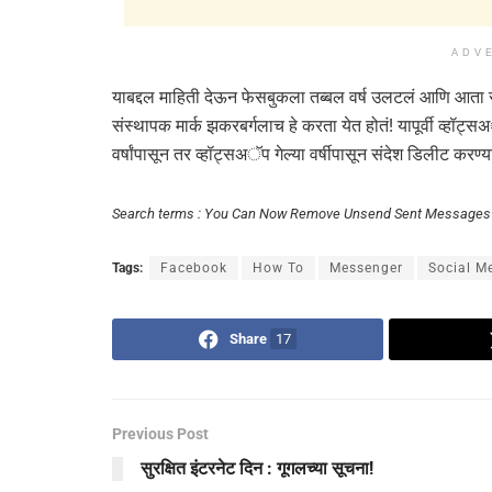
ADV
याबद्दल माहिती देऊन फेसबुकला तब्बल वर्ष उलटलं आणि आता स
संस्थापक मार्क झकरबर्गलाच हे करता येत होतं! यापूर्वी व्हॉट
वर्षांपासून तर व्हॉट्सअॅप गेल्या वर्षीपासून संदेश डिलीट करण्
Search terms : You Can Now Remove Unsend Sent Message
Tags:
Facebook
How To
Messenger
Social M
Share
17
Previous Post
सुरक्षित इंटरनेट दिन : गूगलच्या सूचना!