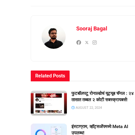
Sooraj Bagal
Related
Posts
फुटबॉलपटू रोनाल्डोचं यूट्यूब चॅनल : २४
तासात तब्बल २ कोटी सबस्क्रायबर्स!
AUGUST 22, 2024
इंस्टाग्राम, व्हॉट्सॲपमध्ये Meta AI
उपलब्ध!