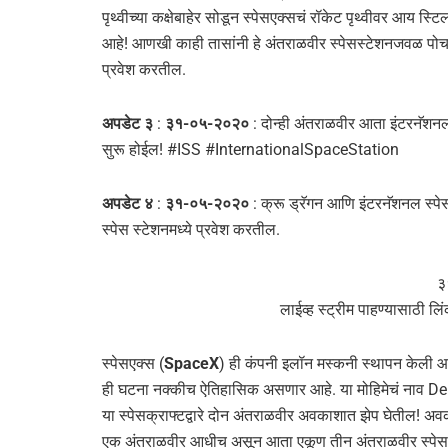
पृथ्वीच्या कक्षेबाहेर सोडून स्पेसएक्सचं रॉकेट पृथ्वीवर आय स्
आहे! आणखी काही तासांनी हे अंतराळवीर स्पेसस्टेशनजवळ पोचतील
प्रवेश करतील.
अपडेट ३
:
३१-०५-२०२०
: दोन्ही अंतराळवीर आता इंटरनॅशन
सुरू होईल! #ISS #InternationalSpaceStation
अपडेट ४
:
३१-०५-२०२०
: क्रू ड्रॅगन आणि इंटरनॅशनल स्पे
स्पेस स्टेशनमध्ये प्रवेश करतील.
३
लाईव्ह स्ट्रीम पाहण्यासाठी लि
स्पेसएक्स (
SpaceX
) ही कंपनी इलॉन मस्कनी स्थापन केली आ
ही घटना नक्कीच ऐतिहासिक असणार आहे. या मोहिमेचं नाव De
या स्पेसक्राफ्टद्वारे दोन अंतराळवीर अवकाशात झेप घेतील! अ
एक अंतराळवीर आधीच असून आता एकूण तीन अंतराळवीर स्पेस स्ट