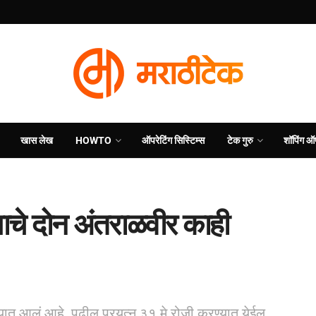
खास लेख
HOWTO
ऑपरेटिंग सिस्टिम्स
टेक गुरु
शॉपिंग ऑ
साचे दोन अंतराळवीर काही
्यात आलं आहे. पुढील प्रयत्न ३१ मे रोजी करण्यात येईल.