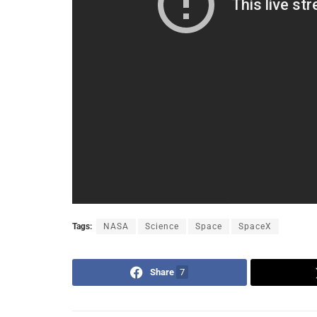
Tags:
NASA
Science
Space
SpaceX
Share
7