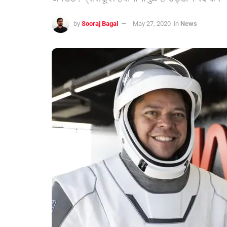
by
Sooraj Bagal
May 27, 2020
in
News