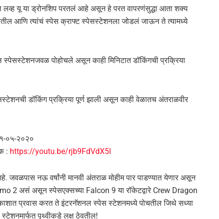
टिल लव्ह यू या ड्रोनशिप परतलं आहे असून हे परत वापरणंसुद्धा आता शक्य
 आणि त्यांचं स्पेस क्राफ्ट स्पेसस्टेशनला जोडलं जाऊन ते त्यामध्ये
ल स्पेसस्टेशनजवळ पोहोचले असून काही मिनिटात डॉकिंगची प्रक्रिया
सस्टेशनची डॉकिंग प्रक्रिया पूर्ण झाली असून काही वेळातच अंतराळवीर
१-०५-२०२०
ंक :
https://youtu.be/rjb9FdVdX5I
हे. जवळपास नऊ वर्षांनी मानवी अंतराळ मोहीम पार पाडण्यात येणार असून
mo 2 असं असून स्पेसएक्सच्या Falcon 9 या रॉकेटद्वारे Crew Dragon
वकाशात प्रवास करत ते इंटरनॅशनल स्पेस स्टेशनमध्ये पोचतील जिथे सध्या
ेशनमार्फत पृथ्वीकडे लक्ष ठेवतील!