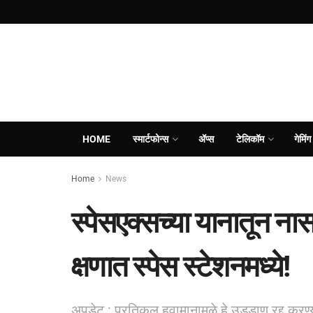
HOME
स्मार्टफोन्स
ॲप्स
टेलिकॉम
गेमिंग
Home
News
स्पेसएक्सच्या यानातून ना
क्षणात स्पेस स्टेशनमध्ये!
अपडेट : प्रतिकूल हवामानामुळे हे उड्डाण रद्द करण