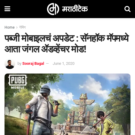
Home
गेमिंग
पब्जी मोबाइलचं अपडेट : सॅनहॉक मॅपमध्ये
आता जंगल ॲडव्हेंचर मोड!
by
Sooraj Bagal
June 1, 2020