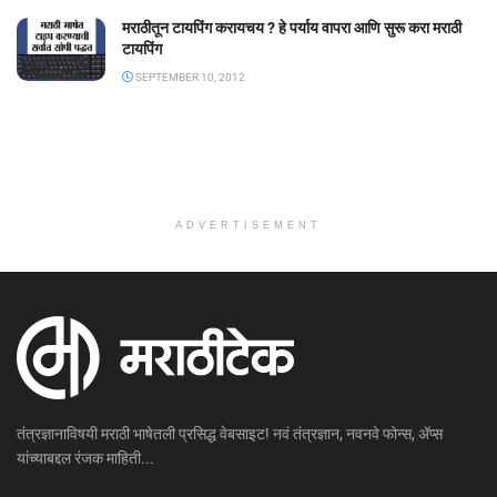
मराठीतून टायपिंग करायचय ? हे पर्याय वापरा आणि सुरू करा मराठी
टायपिंग
SEPTEMBER 10, 2012
ADVERTISEMENT
तंत्रज्ञानाविषयी मराठी भाषेतली प्रसिद्ध वेबसाइट! नवं तंत्रज्ञान, नवनवे फोन्स, ॲप्स
यांच्याबद्दल रंजक माहिती...