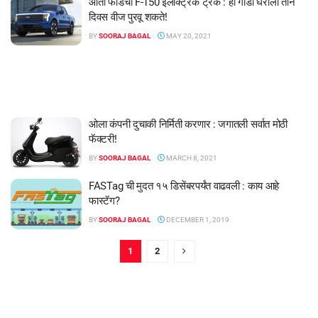
आता फोर्डचा F-150 इलेक्ट्रिक ट्रक : ही गाडी घराला तीन
दिवस वीज पुरवू शकते!
BY
SOORAJ BAGAL
MAY 20, 2021
ओला कंपनी दुचाकी निर्मिती करणार : जगातली सर्वात मोठी
फॅक्टरी!
BY
SOORAJ BAGAL
MARCH 8, 2021
FASTag ची मुदत १५ डिसेंबरपर्यंत वाढवली : काय आहे
फास्टॅग?
BY
SOORAJ BAGAL
DECEMBER 1, 2019
1
2