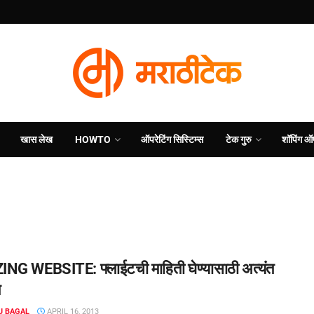
खास लेख
HOWTO
ऑपरेटिंग सिस्टिम्स
टेक गुरु
शॉपिंग ऑ
G WEBSITE: फ्लाईटची माहिती घेण्‍यासाठी अत्‍यंत
त
J BAGAL
APRIL 16, 2013