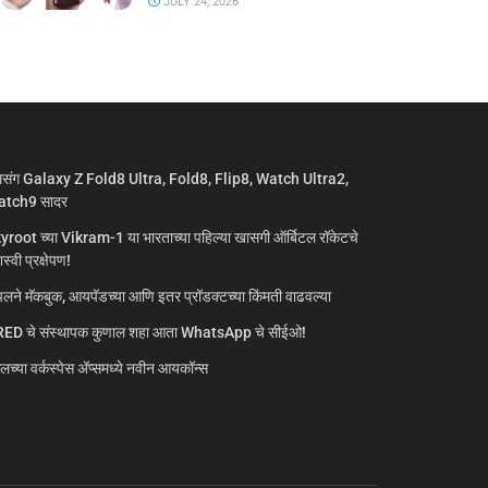
JULY 24, 2026
मसंग Galaxy Z Fold8 Ultra, Fold8, Flip8, Watch Ultra2,
tch9 सादर
yroot च्या Vikram-1 या भारताच्या पहिल्या खासगी ऑर्बिटल रॉकेटचे
्वी प्रक्षेपण!
लने मॅकबुक, आयपॅडच्या आणि इतर प्रॉडक्टच्या किंमती वाढवल्या
ED चे संस्थापक कुणाल शहा आता WhatsApp चे सीईओ!
गलच्या वर्कस्पेस अ‍ॅप्समध्ये नवीन आयकॉन्स