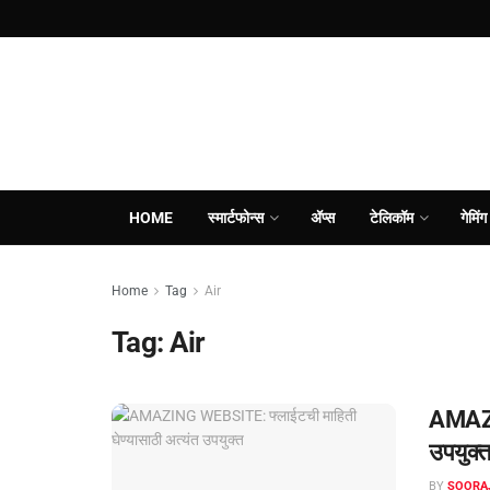
HOME
स्मार्टफोन्स
ॲप्स
टेलिकॉम
गेमिंग
Home
Tag
Air
Tag:
Air
AMAZIN
उपयुक्‍
BY
SOORA