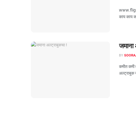
www.flight
काय काय करू
जमाना अ
BY
SOORA
कमीत कमी व
अल्ट्राबुक 