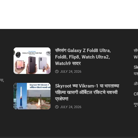
सॅमसंग Galaxy Z Fold8 Ultra,
सॅ
Fold8, Flip8, Watch Ultra2,
Wa
Watch9 सादर
Sk
JULY 24, 2026
यशस
्स,
ॲप
Skyroot च्या Vikram-1 या भारताच्या
पहिल्या खासगी ऑर्बिटल रॉकेटचे यशस्वी
CR
प्रक्षेपण!
गू
JULY 24, 2026