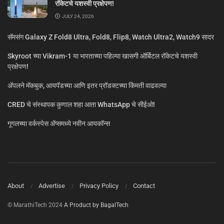
रॉकेटचे यशस्वी प्रक्षेपण!
JULY 24, 2026
सॅमसंग Galaxy Z Fold8 Ultra, Fold8, Flip8, Watch Ultra2, Watch9 सादर
Skyroot च्या Vikram-1 या भारताच्या पहिल्या खासगी ऑर्बिटल रॉकेटचे यशस्वी
प्रक्षेपण!
ॲपलने मॅकबुक, आयपॅडच्या आणि इतर प्रॉडक्टच्या किंमती वाढवल्या
CRED चे संस्थापक कुणाल शहा आता WhatsApp चे सीईओ!
गूगलच्या वर्कस्पेस अ‍ॅप्समध्ये नवीन आयकॉन्स
About
Advertise
Privacy Policy
Contact
© MarathiTech 2024
A Product by BagalTech