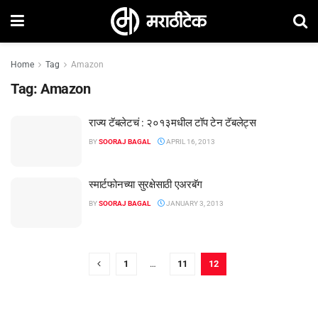
Home
Tag
Amazon
Tag:
Amazon
राज्य टॅबलेटचं : २०१३मधील टॉप टेन टॅबलेट्स
BY
SOORAJ BAGAL
APRIL 16, 2013
स्मार्टफोनच्या सुरक्षेसाठी एअरबॅग
BY
SOORAJ BAGAL
JANUARY 3, 2013
1
…
11
12