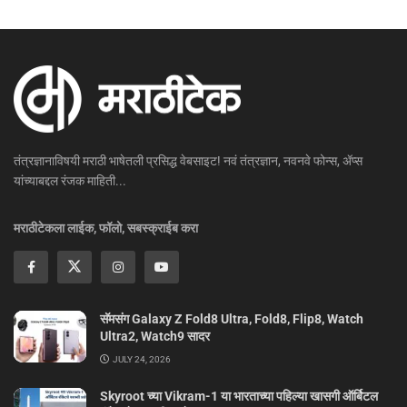
तंत्रज्ञानाविषयी मराठी भाषेतली प्रसिद्ध वेबसाइट! नवं तंत्रज्ञान, नवनवे फोन्स, ॲप्स
यांच्याबद्दल रंजक माहिती...
मराठीटेकला लाईक, फॉलो, सबस्क्राईब करा
सॅमसंग Galaxy Z Fold8 Ultra, Fold8, Flip8, Watch
Ultra2, Watch9 सादर
JULY 24, 2026
Skyroot च्या Vikram-1 या भारताच्या पहिल्या खासगी ऑर्बिटल