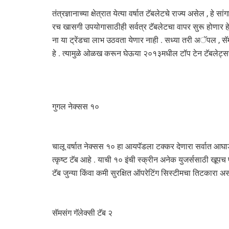
तंत्रज्ञानाच्या क्षेत्रात येत्या वर्षात टॅबलेटचे राज्य असेल ,
रच खासगी उपयोगासाठीही सर्वत्र टॅबलेटचा वापर सुरू होणार हे 
ना या ट्रेंडचा लाभ उठवता येणार नाही . सध्या तरी अॅपल , सॅमस
हे . त्यामुळे ओळख करून घेऊया २०१३मधील टॉप टेन टॅबलेट्
गुगल नेक्सस १०
चालू वर्षात नेक्सस १० हा आयपॅडला टक्कर देणारा सर्वात आघा
त्कृष्ट टॅब आहे . याची १० इंची स्क्रीन अनेक युजर्ससाठी खूपच
टॅब जुन्या किंवा कमी सुरक्षित ऑपरेटिंग सिस्टीमचा तिटकारा 
सॅमसंग गॅलेक्सी टॅब २