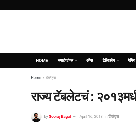
HOME
स्मार्टफोन्स
ॲप्स
टेलिकॉम
गेमिंग
Home
टॅब्लेट्स
राज्य टॅबलेटचं : २०१३मध
by
Sooraj Bagal
April 16, 2013
in
टॅब्लेट्स