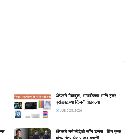
ॲपलने मॅकबुक, आयपॅडच्या आणि इतर
प्रॉडक्टच्या किंमती वाढवल्या
JUNE 25, 2026
न्स
ॲपलचे नवे सीईओ जॉन टर्नस : टिम कुक
यांच्यानंतर घेणार जबाबदारी!