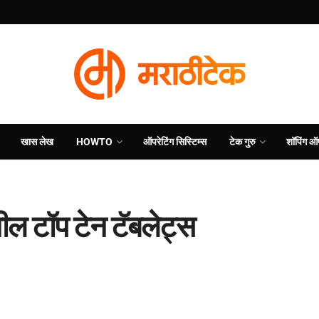
खास लेख
HOWTO
ऑपरेटिंग सिस्टिम्स
टेक गुरु
शॉपिंग ऑ
ील टॉप टेन टॅबलेट्स