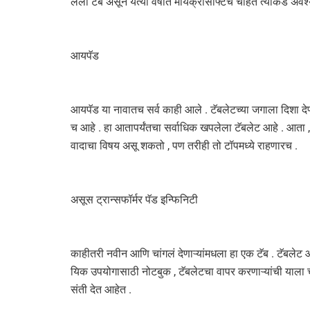
लेला टॅब असून येत्या वर्षात मायक्रोसॉफ्टचे चाहते त्याकडे अ
आयपॅड
आयपॅड या नावातच सर्व काही आले . टॅबलेटच्या जगाला दिशा दे
च आहे . हा आतापर्यंतचा सर्वाधिक खपलेला टॅबलेट आहे . आता 
वादाचा विषय असू शकतो , पण तरीही तो टॉपमध्ये राहणारच .
असूस ट्रान्सफॉर्मर पॅड इन्फिनिटी
काहीतरी नवीन आणि चांगलं देणाऱ्यांमधला हा एक टॅब . टॅबलेट आ
यिक उपयोगासाठी नोटबुक , टॅबलेटचा वापर करणाऱ्यांची याला च
संती देत आहेत .