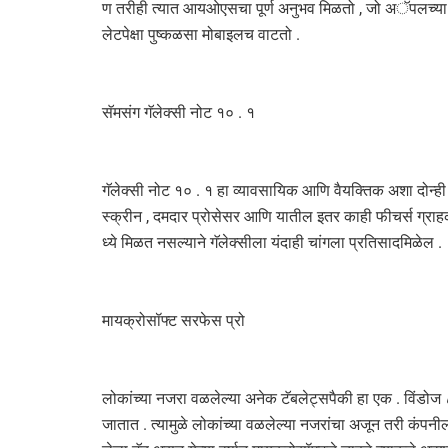
ण तरीही त्यात आयओएसचा पूर्ण अनुभव मिळतो , जो अॅपलच्या अन
लेटपेक्षा पुष्कळसा मोबाइलच वाटतो .
सॅमसंग गॅलेक्सी नोट १० . १
गॅलेक्सी नोट १० . १ हा व्यावसायिक आणि वैयक्तिक अशा दोन्ह
स्क्रीन , दमदार प्रोसेसर आणि यातील इतर काही फीचर्स ग्रा
ध्ये मिळत नसल्याने गॅलेक्सीला यंदाही चांगला प्रतिसादमिळेल .
मायक्रोसॉफ्ट सरफेस प्रो
लोकांच्या नजरा वळलेल्या अनेक टॅबलेट्सपैकी हा एक . विंड
जातात . त्यामुळे लोकांच्या वळलेल्या नजरांचा अजून तरी कंप