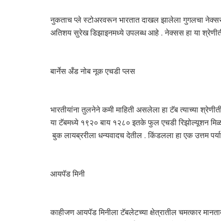
नुकताच प्ले स्टोअरवरून भारतात दाखल झालेला गुगलचा नेक्सस ७
अतिशय सुरेख डिझाइनमध्ये उपलब्ध आहे . नेक्सस हा या श्रे
बार्नेस अँड नोब नूक एचडी प्लस
भारतीयांना तुलनेने कमी माहिती असलेला हा टॅब त्याच्या श्रेण
या टॅबमध्ये १९२० बाय १२८० इतके फुल एचडी रिझोल्यूशन मिळ
बुक लायब्ररीला धन्यवादच देतील . किंडलला हा एक उत्तम पर्य
आयपॅड मिनी
काहीजण आयपॅड मिनीला टॅबलेटच्या क्षेत्रातील चमत्कार मानतात