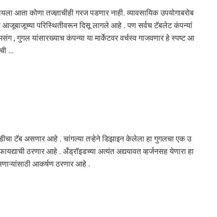
 हे सांगायला आता कोणा तज्ज्ञाचीही गरज पडणार नाही. व्यावसायिक उपयोगाबरोब
आजूबाजूच्या परिस्थितीवरून दिसू लागले आहे . पण सर्वच टॅबलेट कंपन्यां
ंग , गुगल यांसारख्याच कंपन्या या मार्केटवर वर्चस्व गाजवणार हे स्पष्ट आ
सची …
डीचा टॅब असणार आहे . चांगल्या तऱ्हेने डिझाइन केलेला हा गुगलचा एक उ
 फायद्याची ठरणार आहे . अँड्रॉइडच्या अत्यंत अद्ययावत व्हर्जनसह येणारा हा
असणाऱ्यांसाठी आकर्षण ठरणार आहे .