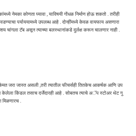
हकांमध्ये नेमका कोणता घ्यावा , याविषयी गोंधळ निर्माण होऊ शकतो . तरीही
निवडण्याचा पर्याययामध्ये उपलब्ध आहे . दोन्हींमध्ये केवळ वायफाय असणारा
शय चांगला टॅब असून त्याच्या बलस्थानांकडे दुर्लक्ष करून चालणार नाही .
ी किंमत जरा जास्त असली ,तरी त्यातील फीचर्सही तितकेच आकर्षक आणि उप
 केलेला किंडल तसाच दर्जेदारही आहे . सोबतच त्याचे अॅप स्टोअर थेट गु
 यश मिळणारच .