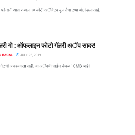
ो फोन्सनी आता तब्बल १० कोटी अॅक्टिव यूजर्सचा टप्पा ओलांडला आहे.
ॅलरी गो : ऑफलाइन फोटो गॅलरी अॅप सादर!
J BAGAL
JULY 25, 2019
टरनेटची आवश्यकता नाही. या अॅपची साईज केवळ 10MB आहे!