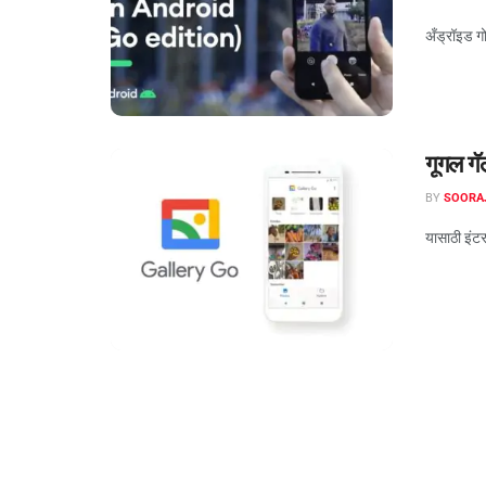
अँड्रॉइड ग
गूगल ग
BY
SOORA
यासाठी इं