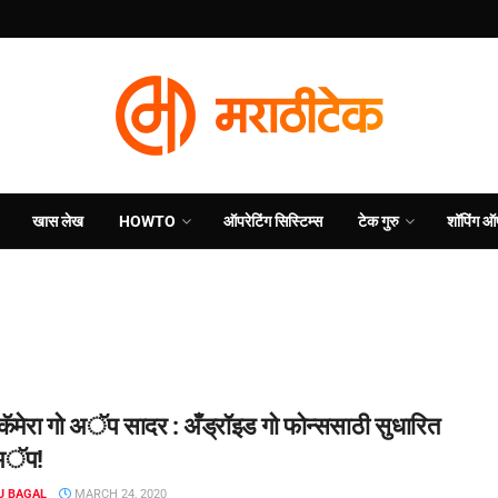
खास लेख
HOWTO
ऑपरेटिंग सिस्टिम्स
टेक गुरु
शॉपिंग ऑ
कॅमेरा गो अॅप सादर : अँड्रॉइड गो फोन्ससाठी सुधारित
 अॅप!
J BAGAL
MARCH 24, 2020