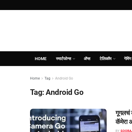
HOME
स्मार्टफोन्स
ॲप्स
टेलिकॉम
गेमिंग
Home
Tag
Android Go
Tag:
Android Go
गूगलचं 
कॅमेरा
BY
SOORA