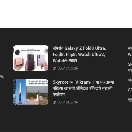
सॅमसंग Galaxy Z Fold8 Ultra,
सॅ
Fold8, Flip8, Watch Ultra2,
Wa
Watch9 सादर
Sk
JULY 24, 2026
यशस
्स,
ॲप
Skyroot च्या Vikram-1 या भारताच्या
पहिल्या खासगी ऑर्बिटल रॉकेटचे यशस्वी
CR
प्रक्षेपण!
गू
JULY 24, 2026