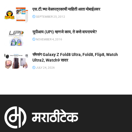
एस.टी.च्या वेळापत्रकाची माहिती आता मोबाईलवर
SEPTEMBER 25, 2012
यूपीआय (UPI) म्हणजे काय, ते कसे वापरायचे?
NOVEMBER 4, 2016
सॅमसंग Galaxy Z Fold8 Ultra, Fold8, Flip8, Watch
Ultra2, Watch9 सादर
JULY 24, 2026