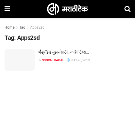
Home
Tag
Apps2sd
Tag:
Apps2sd
अँड्रॉइड युझर्ससाठी…काही टिप्स…
BY
SOORAJ BAGAL
JULY 20, 2013