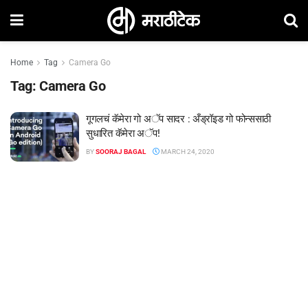
Home
Tag
Camera Go
Tag:
Camera Go
गूगलचं कॅमेरा गो अॅप सादर : अँड्रॉइड गो फोन्ससाठी
सुधारित कॅमेरा अॅप!
BY
SOORAJ BAGAL
MARCH 24, 2020