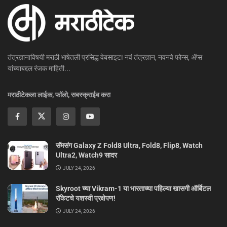
तंत्रज्ञानाविषयी मराठी भाषेतली प्रसिद्ध वेबसाइट! नवं तंत्रज्ञान, नवनवे फोन्स, ॲप्स
यांच्याबद्दल रंजक माहिती...
मराठीटेकला लाईक, फॉलो, सबस्क्राईब करा
सॅमसंग Galaxy Z Fold8 Ultra, Fold8, Flip8, Watch
Ultra2, Watch9 सादर
JULY 24, 2026
Skyroot च्या Vikram-1 या भारताच्या पहिल्या खासगी ऑर्बिटल
रॉकेटचे यशस्वी प्रक्षेपण!
JULY 24, 2026