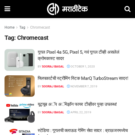
Home
Tag
Chromecast
Tag:
Chromecast
गूगल Pixel 4a 5G, Pixel 5, नवं गूगल टीव्ही असलेलं
क्रोमकास्ट सादर
BY
SOORAJ BAGAL
OCTOBER 1, 2020
फ्लिपकार्टची स्ट्रीमिंग स्टिक MarQ TurboStream सादर!
BY
SOORAJ BAGAL
NOVEMBER 7, 2019
यूट्यूब अॅप अॅमेझॉन फायर टीव्हीवर पुन्हा उपलब्ध!
BY
SOORAJ BAGAL
APRIL 22, 2019
स्टेडिया : गूगलची क्लाऊड गेमिंग सेवा सादर : ब्राऊजरमध्येच