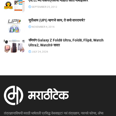
एस.टी.च्या वेळापत्रकाची माहिती आता मोबाईलवर
SEPTEMBER 25, 2012
यूपीआय (UPI) म्हणजे काय, ते कसे वापरायचे?
NOVEMBER 4, 2016
सॅमसंग Galaxy Z Fold8 Ultra, Fold8, Flip8, Watch
Ultra2, Watch9 सादर
JULY 24, 2026
तंत्रज्ञानाविषयी मराठी भाषेतली प्रसिद्ध वेबसाइट! नवं तंत्रज्ञान, नवनवे फोन्स, ॲप्स