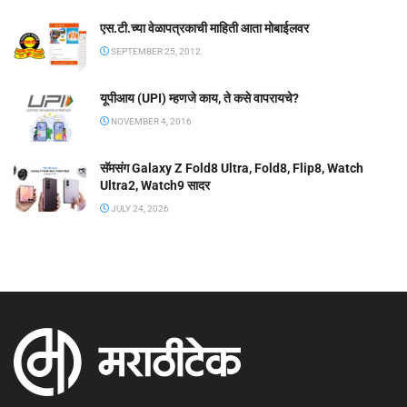
एस.टी.च्या वेळापत्रकाची माहिती आता मोबाईलवर
SEPTEMBER 25, 2012
यूपीआय (UPI) म्हणजे काय, ते कसे वापरायचे?
NOVEMBER 4, 2016
सॅमसंग Galaxy Z Fold8 Ultra, Fold8, Flip8, Watch
Ultra2, Watch9 सादर
JULY 24, 2026