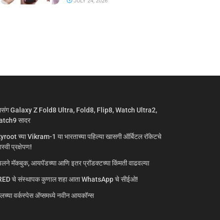
JULY 24, 2026
मसंग Galaxy Z Fold8 Ultra, Fold8, Flip8, Watch Ultra2,
tch9 सादर
yroot च्या Vikram-1 या भारताच्या पहिल्या खासगी ऑर्बिटल रॉकेटचे
्वी प्रक्षेपण!
लने मॅकबुक, आयपॅडच्या आणि इतर प्रॉडक्टच्या किंमती वाढवल्या
ED चे संस्थापक कुणाल शहा आता WhatsApp चे सीईओ!
गलच्या वर्कस्पेस अ‍ॅप्समध्ये नवीन आयकॉन्स