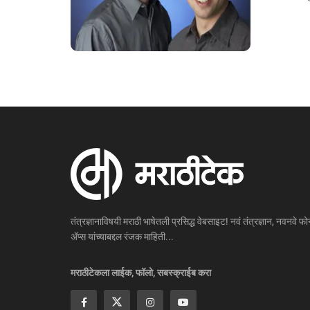
तंत्रज्ञानाविषयी मराठी भाषेतली प्रसिद्ध वेबसाइट! नवं तंत्रज्ञान, नवनवे फोन
ॲप्स यांच्याबद्दल रंजक माहिती...
मराठीटेकला लाईक, फॉलो, सबस्क्राईब करा