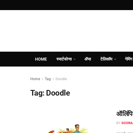
HOME
स्मार्टफोन्स
ॲप्स
टेलिकॉम
गेमिंग
Home
Tag
Doodle
Tag:
Doodle
ऑलिंपिक
BY
SOORA