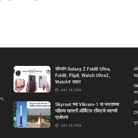
सॅमसंग Galaxy Z Fold8 Ultra,
सॅ
Fold8, Flip8, Watch Ultra2,
Wa
Watch9 सादर
Sk
JULY 24, 2026
यशस
्स,
ॲप
Skyroot च्या Vikram-1 या भारताच्या
पहिल्या खासगी ऑर्बिटल रॉकेटचे यशस्वी
CR
प्रक्षेपण!
गू
JULY 24, 2026