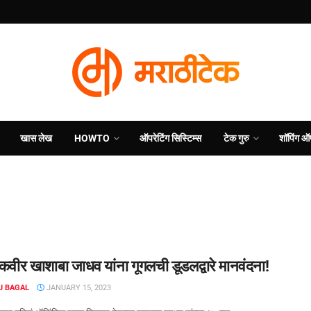
खास लेख
HOWTO
ऑपरेटिंग सिस्टिम्स
टेक गुरु
शॉपिंग ऑ
वीर खाशाबा जाधव यांना गूगलची डूडलद्वारे मानवंदना!
J BAGAL
JANUARY 15, 2023