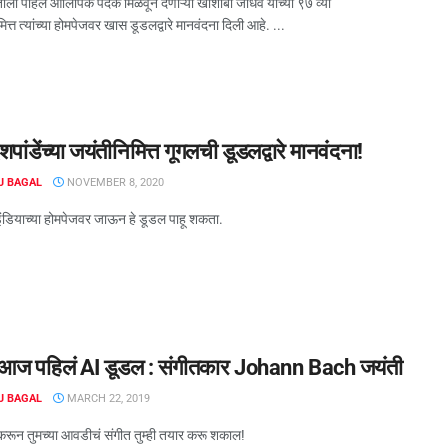
ताला पहिलं ऑलिंपिक पदक मिळवून देणाऱ्या खाशाबा जाधव यांच्या ९७ व्या
ित्त त्यांच्या होमपेजवर खास डूडलद्वारे मानवंदना दिली आहे. ...
ेशपांडेंच्या जयंतीनिमित्त गूगलची डूडलद्वारे मानवंदना!
J BAGAL
NOVEMBER 8, 2020
डियाच्या होमपेजवर जाऊन हे डूडल पाहू शकता.
 आज पहिलं AI डूडल : संगीतकार Johann Bach जयंती
J BAGAL
MARCH 22, 2019
करून तुमच्या आवडीचं संगीत तुम्ही तयार करू शकाल!