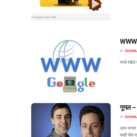
WWW वेब
BY
SOORA
वर्ल्ड वाईड
गूगल – 
BY
SOORA
आज जगात जो
काही सेवा-सु