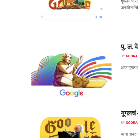
गूगलने भार
जन्मदिनानिम
पु. ल. द
BY
SOORA
आज गूगल इं
गूगलचं
BY
SOORA
याचा वापर 