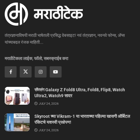
तंत्रज्ञानाविषयी मराठी भाषेतली प्रसिद्ध वेबसाइट! नवं तंत्रज्ञान, नवनवे फोन्स, ॲप्स
यांच्याबद्दल रंजक माहिती...
मराठीटेकला लाईक, फॉलो, सबस्क्राईब करा
सॅमसंग Galaxy Z Fold8 Ultra, Fold8, Flip8, Watch
Ultra2, Watch9 सादर
JULY 24, 2026
Skyroot च्या Vikram-1 या भारताच्या पहिल्या खासगी ऑर्बिटल
रॉकेटचे यशस्वी प्रक्षेपण!
JULY 24, 2026