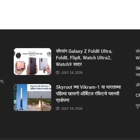
सॅमसंग Galaxy Z Fold8 Ultra,
सॅ
Fold8, Flip8, Watch Ultra2,
Wa
Watch9 सादर
Sk
JULY 24, 2026
यशस
्स,
ॲप
Skyroot च्या Vikram-1 या भारताच्या
पहिल्या खासगी ऑर्बिटल रॉकेटचे यशस्वी
CR
प्रक्षेपण!
गू
JULY 24, 2026