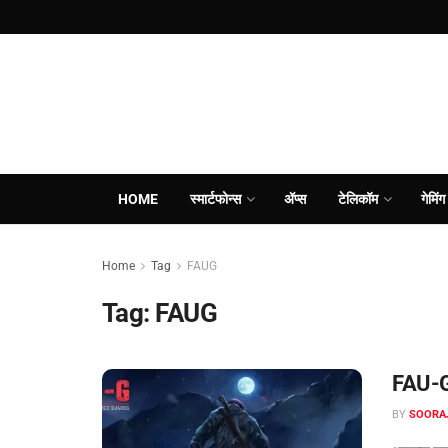
HOME
स्मार्टफोन्स
ॲप्स
टेलिकॉम
गेमिंग
Home
Tag
FAUG
Tag:
FAUG
FAU-G 
BY
SOORA