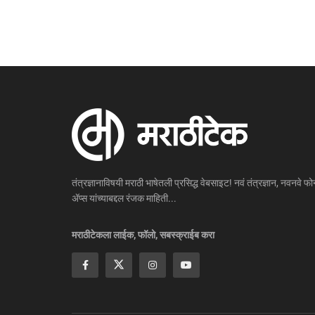
तंत्रज्ञानाविषयी मराठी भाषेतली प्रसिद्ध वेबसाइट! नवं तंत्रज्ञान, नवनवे फोन
ॲप्स यांच्याबद्दल रंजक माहिती...
मराठीटेकला लाईक, फॉलो, सबस्क्राईब करा