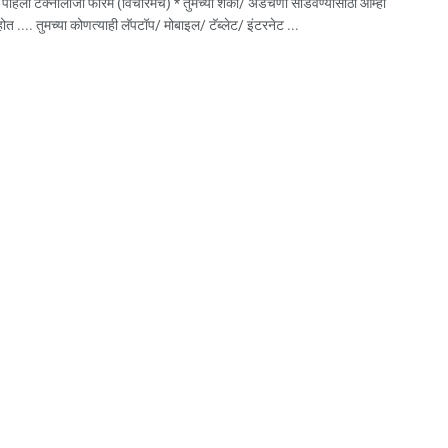
पहिला टेक्नॉलॉंजी फोरम (विचारमंच) * तुमच्या शंका/ अडचणी सोडवण्यासाठी आम्ही
त .... तुमच्या कोणत्याही लॅपटॉप/ मोबाइल/ टॅब्लेट/ इंटरनेट ...