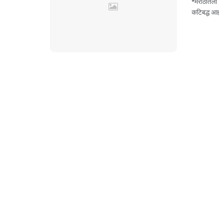
*मराठीतला 
कटिबद्ध आहो