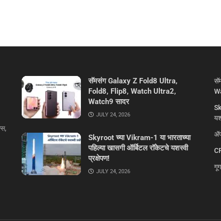
सॅमसंग Galaxy Z Fold8 Ultra,
सॅ
Fold8, Flip8, Watch Ultra2,
Wa
Watch9 सादर
Sk
JULY 24, 2026
यशस
्स,
ॲप
Skyroot च्या Vikram-1 या भारताच्या
पहिल्या खासगी ऑर्बिटल रॉकेटचे यशस्वी
CR
प्रक्षेपण!
गू
JULY 24, 2026