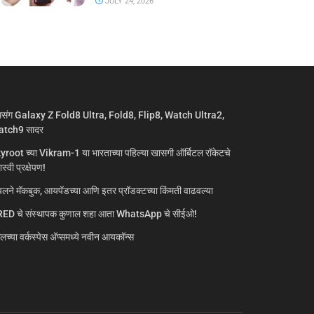
JULY 24, 2026
मसंग Galaxy Z Fold8 Ultra, Fold8, Flip8, Watch Ultra2,
tch9 सादर
yroot च्या Vikram-1 या भारताच्या पहिल्या खासगी ऑर्बिटल रॉकेटचे
्वी प्रक्षेपण!
लने मॅकबुक, आयपॅडच्या आणि इतर प्रॉडक्टच्या किंमती वाढवल्या
ED चे संस्थापक कुणाल शहा आता WhatsApp चे सीईओ!
गलच्या वर्कस्पेस अ‍ॅप्समध्ये नवीन आयकॉन्स