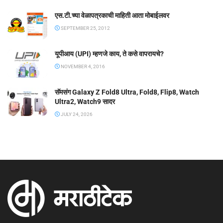
एस.टी.च्या वेळापत्रकाची माहिती आता मोबाईलवर
SEPTEMBER 25, 2012
यूपीआय (UPI) म्हणजे काय, ते कसे वापरायचे?
NOVEMBER 4, 2016
सॅमसंग Galaxy Z Fold8 Ultra, Fold8, Flip8, Watch
Ultra2, Watch9 सादर
JULY 24, 2026