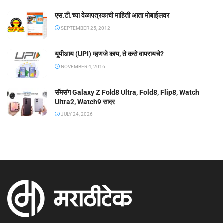
एस.टी.च्या वेळापत्रकाची माहिती आता मोबाईलवर
SEPTEMBER 25, 2012
यूपीआय (UPI) म्हणजे काय, ते कसे वापरायचे?
NOVEMBER 4, 2016
सॅमसंग Galaxy Z Fold8 Ultra, Fold8, Flip8, Watch
Ultra2, Watch9 सादर
JULY 24, 2026