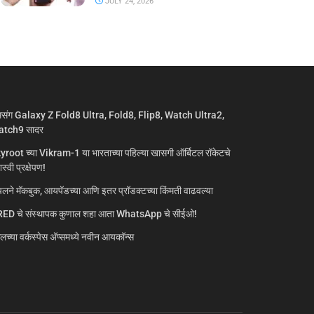
JULY 24, 2026
मसंग Galaxy Z Fold8 Ultra, Fold8, Flip8, Watch Ultra2,
tch9 सादर
yroot च्या Vikram-1 या भारताच्या पहिल्या खासगी ऑर्बिटल रॉकेटचे
्वी प्रक्षेपण!
लने मॅकबुक, आयपॅडच्या आणि इतर प्रॉडक्टच्या किंमती वाढवल्या
ED चे संस्थापक कुणाल शहा आता WhatsApp चे सीईओ!
गलच्या वर्कस्पेस अ‍ॅप्समध्ये नवीन आयकॉन्स