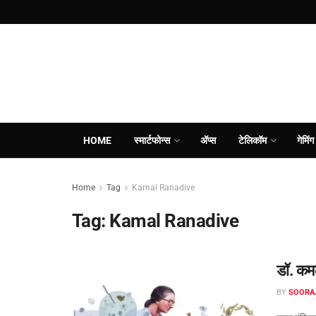
HOME
स्मार्टफोन्स
ॲप्स
टेलिकॉम
गेमिंग
Home
Tag
Kamal Ranadive
Tag:
Kamal Ranadive
डॉ. कमल
BY
SOORA