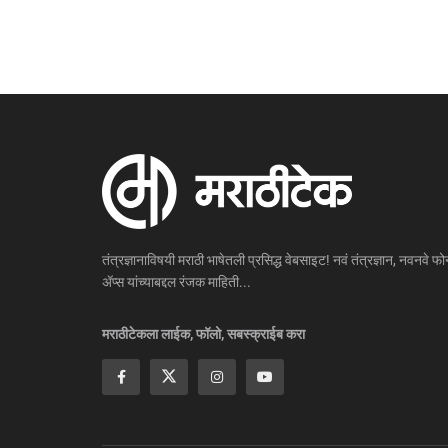
तंत्रज्ञानाविषयी मराठी भाषेतली प्रसिद्ध वेबसाइट! नवं तंत्रज्ञान, नवनवे फोन
ॲप्स यांच्याबद्दल रंजक माहिती...
मराठीटेकला लाईक, फॉलो, सबस्क्राईब करा