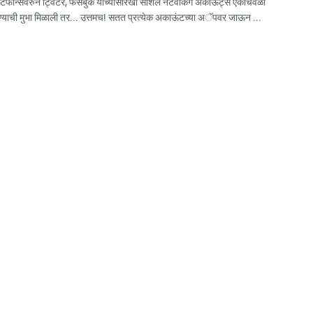
ार्टफोन्सवरुन ट्विटर, फेसबुक यांच्यासारखी सोशल नेटवर्किंग अकाऊंट्स एकाचवेळी
याची मुभा मिळाली तर... उत्तमच! सतत प्रत्येक अकाऊंटच्या अॅपवर जाऊन ...