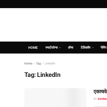
HOME
स्मार्टफोन्स
ॲप्स
टेलिकॉम
गेमिंग
Home
Tag
LinkedIn
Tag:
LinkedIn
एकाचवे
BY
SOORA