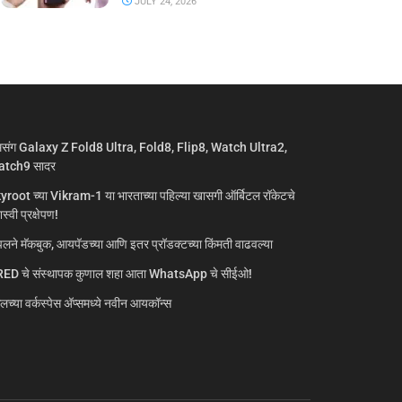
JULY 24, 2026
मसंग Galaxy Z Fold8 Ultra, Fold8, Flip8, Watch Ultra2,
tch9 सादर
yroot च्या Vikram-1 या भारताच्या पहिल्या खासगी ऑर्बिटल रॉकेटचे
्वी प्रक्षेपण!
लने मॅकबुक, आयपॅडच्या आणि इतर प्रॉडक्टच्या किंमती वाढवल्या
ED चे संस्थापक कुणाल शहा आता WhatsApp चे सीईओ!
गलच्या वर्कस्पेस अ‍ॅप्समध्ये नवीन आयकॉन्स