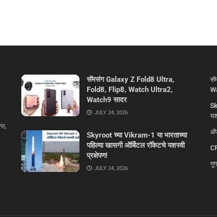
सॅमसंग Galaxy Z Fold8 Ultra,
सॅ
Fold8, Flip8, Watch Ultra2,
Wa
Watch9 सादर
Sk
JULY 24, 2026
यशस
्स,
ॲप
Skyroot च्या Vikram-1 या भारताच्या
पहिल्या खासगी ऑर्बिटल रॉकेटचे यशस्वी
CR
प्रक्षेपण!
गू
JULY 24, 2026