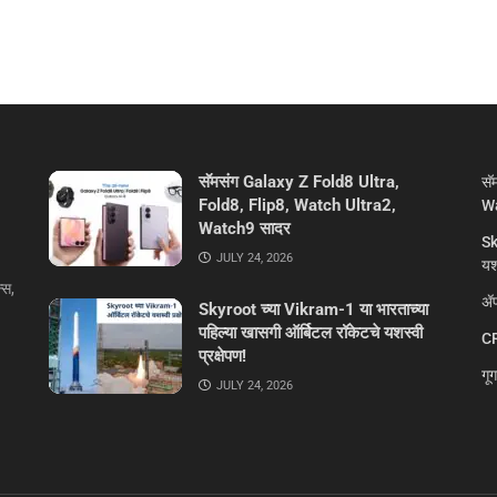
सॅमसंग Galaxy Z Fold8 Ultra,
सॅ
Fold8, Flip8, Watch Ultra2,
Wa
Watch9 सादर
Sk
JULY 24, 2026
यशस
्स,
ॲप
Skyroot च्या Vikram-1 या भारताच्या
पहिल्या खासगी ऑर्बिटल रॉकेटचे यशस्वी
CR
प्रक्षेपण!
गू
JULY 24, 2026