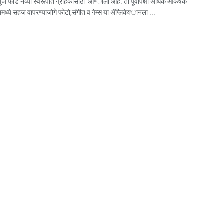
यूज फीड नव्या स्वरूपात ग्राहकांसाठी आण्‍ाला आहे. तो पूर्वीपेक्षा अधिक आकर्षक
ध्‍ये सहज वापरण्‍याजोगे फोटो,संगीत व गेम्स या अ‍ॅप्लिकेश्‍ानला ...