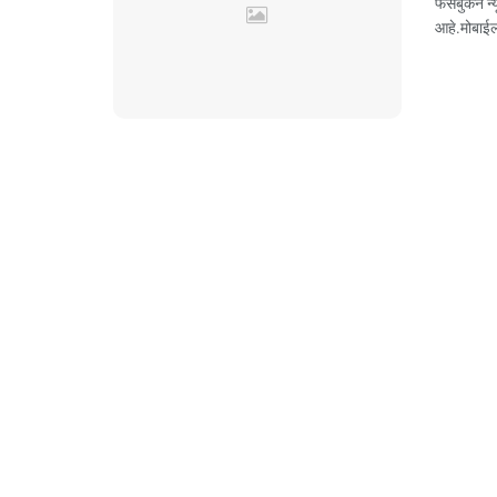
फेसबुकने न्
आहे.मोबाईलम