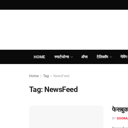
HOME
स्मार्टफोन्स
ॲप्स
टेलिकॉम
गेमिंग
Home
Tag
NewsFeed
Tag:
NewsFeed
फेसबुकच
BY
SOORA