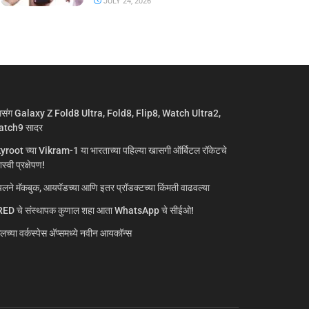
JULY 24, 2026
मसंग Galaxy Z Fold8 Ultra, Fold8, Flip8, Watch Ultra2,
tch9 सादर
yroot च्या Vikram-1 या भारताच्या पहिल्या खासगी ऑर्बिटल रॉकेटचे
्वी प्रक्षेपण!
लने मॅकबुक, आयपॅडच्या आणि इतर प्रॉडक्टच्या किंमती वाढवल्या
ED चे संस्थापक कुणाल शहा आता WhatsApp चे सीईओ!
गलच्या वर्कस्पेस अ‍ॅप्समध्ये नवीन आयकॉन्स