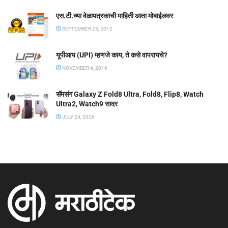
एस.टी.च्या वेळापत्रकाची माहिती आता मोबाईलवर
SEPTEMBER 25, 2012
यूपीआय (UPI) म्हणजे काय, ते कसे वापरायचे?
NOVEMBER 4, 2016
सॅमसंग Galaxy Z Fold8 Ultra, Fold8, Flip8, Watch
Ultra2, Watch9 सादर
JULY 24, 2026