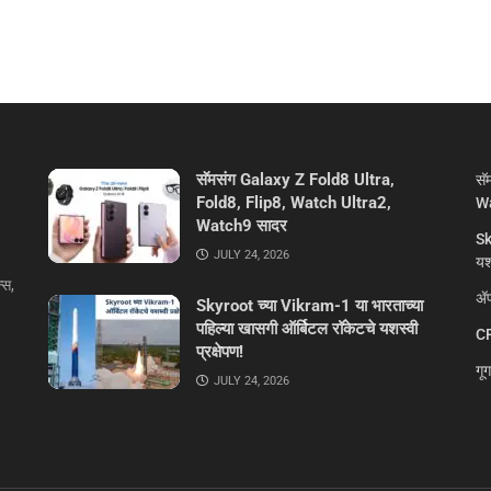
सॅमसंग Galaxy Z Fold8 Ultra,
सॅ
Fold8, Flip8, Watch Ultra2,
Wa
Watch9 सादर
Sk
JULY 24, 2026
यशस
्स,
ॲप
Skyroot च्या Vikram-1 या भारताच्या
पहिल्या खासगी ऑर्बिटल रॉकेटचे यशस्वी
CR
प्रक्षेपण!
गू
JULY 24, 2026