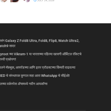
JULY 24, 2026
मसंग Galaxy Z Fold8 Ultra, Fold8, Flip8, Watch Ultra2,
tch9 सादर
yroot च्या Vikram-1 या भारताच्या पहिल्या खासगी ऑर्बिटल रॉकेटचे
्वी प्रक्षेपण!
लने मॅकबुक, आयपॅडच्या आणि इतर प्रॉडक्टच्या किंमती वाढवल्या
ED चे संस्थापक कुणाल शहा आता WhatsApp चे सीईओ!
गलच्या वर्कस्पेस अ‍ॅप्समध्ये नवीन आयकॉन्स