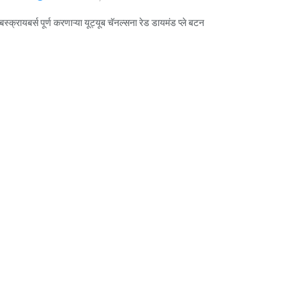
्क्रायबर्स पूर्ण करणाऱ्या यूट्यूब चॅनल्सना रेड डायमंड प्ले बटन