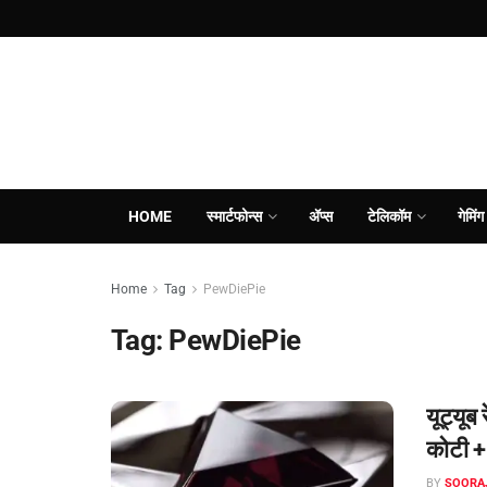
HOME
स्मार्टफोन्स
ॲप्स
टेलिकॉम
गेमिंग
Home
Tag
PewDiePie
Tag:
PewDiePie
यूट्यूब
कोटी + 
BY
SOORA