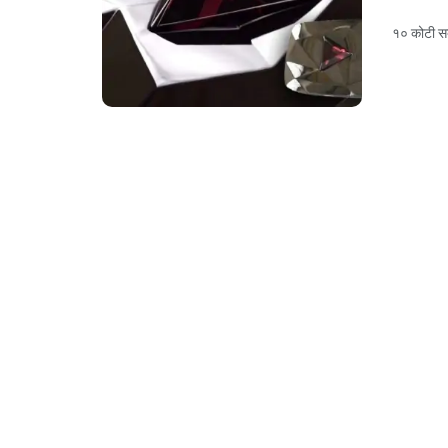
१० कोटी सबस