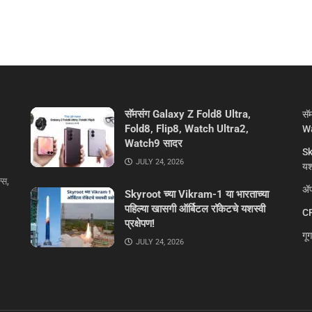
सॅमसंग Galaxy Z Fold8 Ultra,
सॅ
Fold8, Flip8, Watch Ultra2,
Wa
Watch9 सादर
Sk
JULY 24, 2026
यशस
्स,
ॲप
Skyroot च्या Vikram-1 या भारताच्या
पहिल्या खासगी ऑर्बिटल रॉकेटचे यशस्वी
CR
प्रक्षेपण!
गू
JULY 24, 2026