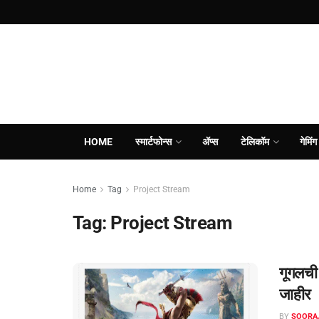
HOME
स्मार्टफोन्स
ॲप्स
टेलिकॉम
गेमिंग
Home
Tag
Project Stream
Tag:
Project Stream
गूगलची 
जाहीर
BY
SOORA