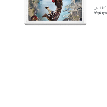
गूगलने येती
सेवेद्वारे गू