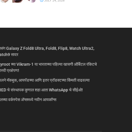
JULY 24, 2026
मसंग Galaxy Z Fold8 Ultra, Fold8, Flip8, Watch Ultra2,
tch9 सादर
yroot च्या Vikram-1 या भारताच्या पहिल्या खासगी ऑर्बिटल रॉकेटचे
्वी प्रक्षेपण!
लने मॅकबुक, आयपॅडच्या आणि इतर प्रॉडक्टच्या किंमती वाढवल्या
ED चे संस्थापक कुणाल शहा आता WhatsApp चे सीईओ!
गलच्या वर्कस्पेस अ‍ॅप्समध्ये नवीन आयकॉन्स