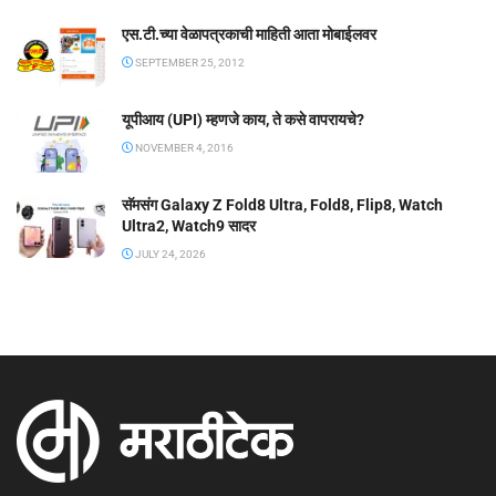
एस.टी.च्या वेळापत्रकाची माहिती आता मोबाईलवर
SEPTEMBER 25, 2012
यूपीआय (UPI) म्हणजे काय, ते कसे वापरायचे?
NOVEMBER 4, 2016
सॅमसंग Galaxy Z Fold8 Ultra, Fold8, Flip8, Watch
Ultra2, Watch9 सादर
JULY 24, 2026