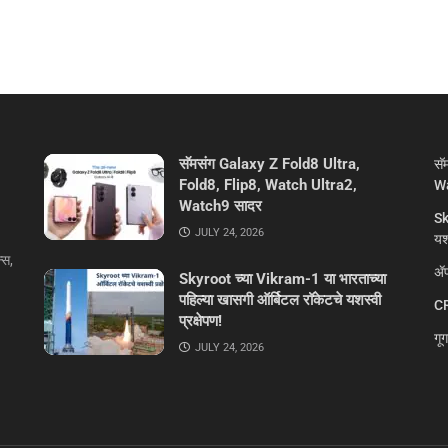
सॅमसंग Galaxy Z Fold8 Ultra,
सॅ
Fold8, Flip8, Watch Ultra2,
Wa
Watch9 सादर
Sk
JULY 24, 2026
यशस
्स,
ॲप
Skyroot च्या Vikram-1 या भारताच्या
पहिल्या खासगी ऑर्बिटल रॉकेटचे यशस्वी
CR
प्रक्षेपण!
गू
JULY 24, 2026