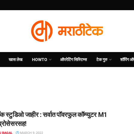
खास लेख
HOWTO
ऑपरेटिंग सिस्टिम्स
टेक गुरु
शॉपिंग ऑ
 स्टुडिओ जाहीर : सर्वात पॉवरफुल कॉम्प्युटर M1
प्रोसेसरसह!
J BAGAL
MARCH 9, 2022