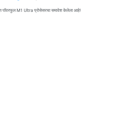
्वात पॉवरफुल M1 Ultra प्रोसेसरचा समावेश केलेला आहे!