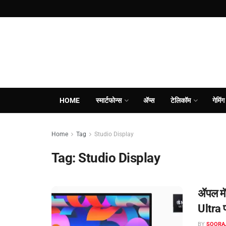
HOME
स्मार्टफोन्स
ॲप्स
टेलिकॉम
गेमिंग
Home
Tag
Studio Display
Tag:
Studio Display
ॲपल मॅक
Ultra 
BY
SOORA