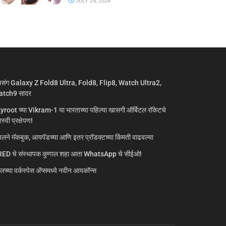
JULY 24, 2026
मसंग Galaxy Z Fold8 Ultra, Fold8, Flip8, Watch Ultra2,
tch9 सादर
yroot च्या Vikram-1 या भारताच्या पहिल्या खासगी ऑर्बिटल रॉकेटचे
्वी प्रक्षेपण!
लने मॅकबुक, आयपॅडच्या आणि इतर प्रॉडक्टच्या किंमती वाढवल्या
ED चे संस्थापक कुणाल शहा आता WhatsApp चे सीईओ!
गलच्या वर्कस्पेस अ‍ॅप्समध्ये नवीन आयकॉन्स