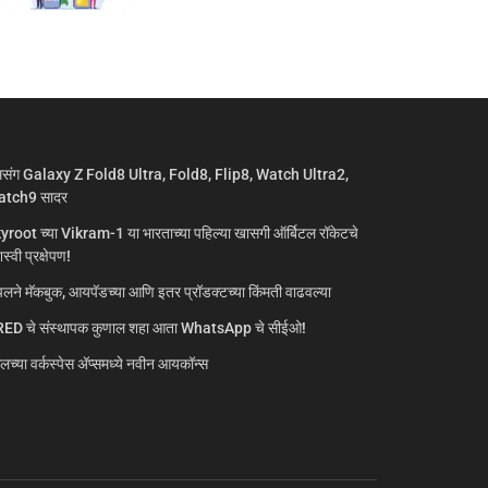
मसंग Galaxy Z Fold8 Ultra, Fold8, Flip8, Watch Ultra2,
tch9 सादर
yroot च्या Vikram-1 या भारताच्या पहिल्या खासगी ऑर्बिटल रॉकेटचे
्वी प्रक्षेपण!
लने मॅकबुक, आयपॅडच्या आणि इतर प्रॉडक्टच्या किंमती वाढवल्या
ED चे संस्थापक कुणाल शहा आता WhatsApp चे सीईओ!
गलच्या वर्कस्पेस अ‍ॅप्समध्ये नवीन आयकॉन्स