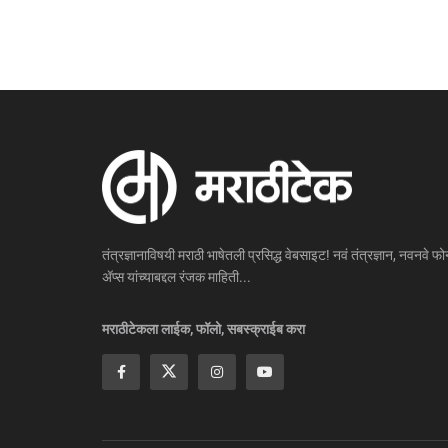
तंत्रज्ञानाविषयी मराठी भाषेतली प्रसिद्ध वेबसाइट! नवं तंत्रज्ञान, नवनवे फोन
ॲप्स यांच्याबद्दल रंजक माहिती...
मराठीटेकला लाईक, फॉलो, सबस्क्राईब करा