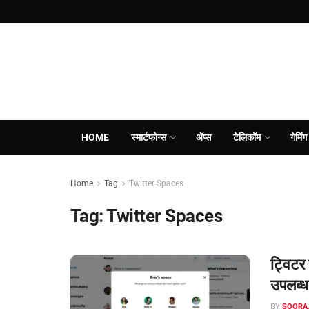
HOME
स्मार्टफोन्स
ॲप्स
टेलिकॉम
गेमिंग
Home
Tag
Twitter Spaces
Tag:
Twitter Spaces
ट्विटर 
उपलब्ध
BY
SOORA