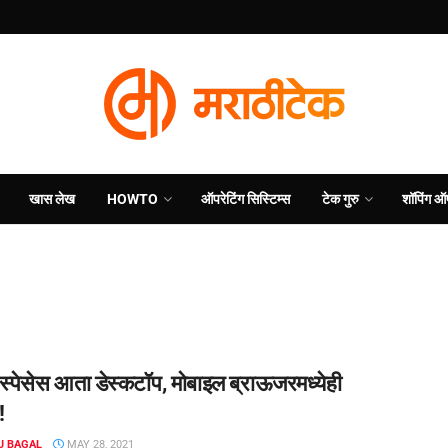
खास लेख
HOWTO
ऑपरेटिंग सिस्टिम्स
टेक गुरु
शॉपिंग ऑ
स्पेसेस आता डेस्कटॉप, मोबाइल ब्राऊजरमध्येही
!
J BAGAL
MAY 28, 2021