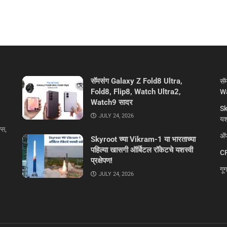
सॅमसंग Galaxy Z Fold8 Ultra,
सॅ
Fold8, Flip8, Watch Ultra2,
Wa
Watch9 सादर
Sk
JULY 24, 2026
यशस
्स,
ॲप
Skyroot च्या Vikram-1 या भारताच्या
पहिल्या खासगी ऑर्बिटल रॉकेटचे यशस्वी
CR
प्रक्षेपण!
गू
JULY 24, 2026