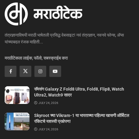
तंत्रज्ञानाविषयी मराठी भाषेतली प्रसिद्ध वेबसाइट! नवं तंत्रज्ञान, नवनवे फोन्स, ॲप्स
यांच्याबद्दल रंजक माहिती...
मराठीटेकला लाईक, फॉलो, सबस्क्राईब करा
सॅमसंग Galaxy Z Fold8 Ultra, Fold8, Flip8, Watch
Ultra2, Watch9 सादर
JULY 24, 2026
Skyroot च्या Vikram-1 या भारताच्या पहिल्या खासगी ऑर्बिटल
रॉकेटचे यशस्वी प्रक्षेपण!
JULY 24, 2026