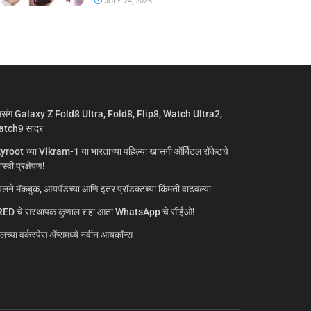
JULY 24, 2026
मसंग Galaxy Z Fold8 Ultra, Fold8, Flip8, Watch Ultra2,
tch9 सादर
yroot च्या Vikram-1 या भारताच्या पहिल्या खासगी ऑर्बिटल रॉकेटचे
्वी प्रक्षेपण!
लने मॅकबुक, आयपॅडच्या आणि इतर प्रॉडक्टच्या किंमती वाढवल्या
ED चे संस्थापक कुणाल शहा आता WhatsApp चे सीईओ!
गलच्या वर्कस्पेस अ‍ॅप्समध्ये नवीन आयकॉन्स