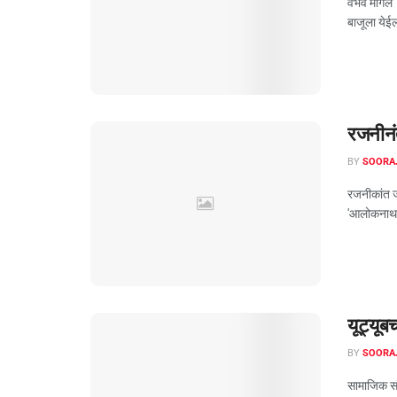
वैभव मांगले
बाजूला येईल 
रजनीन
BY
SOORA
रजनीकांत ज
'आलोकनाथ' 
यूट्यूब
BY
SOORA
सामाजिक सं