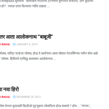
 Timepass मूवीमध्ये खचाखच भरलेल्या ट्रेनमध्ये कुणीतरी विचारतं, 'ठाणे कुठल्या
हो?'. त्याला उत्तर दिल्यावर गर्दीत एखादा ...
ंतर आता आलोकनाथ “बाबूजी”
J BAGAL
JANUARY 6, 2014
ोक्स, रवींद्र जाडेजा जोक्स, होऊ दे खर्चनंतर आता सोशल नेटवर्किंगचा नवीन शोध आहे
जोक्स. हिंदीतले प्रसिद्ध कलाकार आलोकनाथ ...
चा नवा हिरो
J BAGAL
DECEMBER 24, 2012
देश देणारा कुठलाही व्हिडीओ यूट्यूबवर लोकप्रिय होऊ शकतो ? होय... ' गंगनम ',