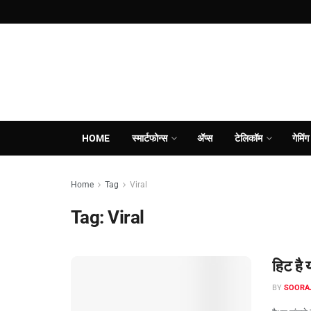
HOME
स्मार्टफोन्स
ॲप्स
टेलिकॉम
गेमिंग
Home
Tag
Viral
Tag:
Viral
हिट है 
BY
SOORA