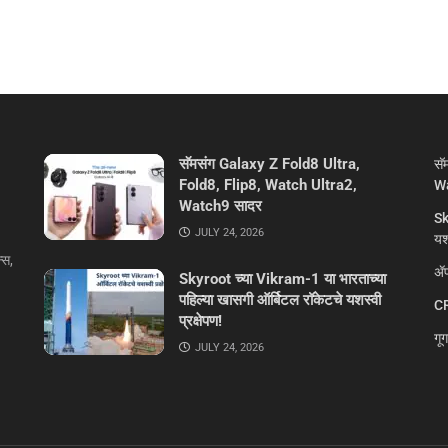
सॅमसंग Galaxy Z Fold8 Ultra,
सॅ
Fold8, Flip8, Watch Ultra2,
Wa
Watch9 सादर
Sk
JULY 24, 2026
यशस
्स,
ॲप
Skyroot च्या Vikram-1 या भारताच्या
पहिल्या खासगी ऑर्बिटल रॉकेटचे यशस्वी
CR
प्रक्षेपण!
गू
JULY 24, 2026