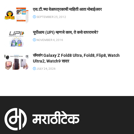
एस.टी.च्या वेळापत्रकाची माहिती आता मोबाईलवर
SEPTEMBER 25, 2012
यूपीआय (UPI) म्हणजे काय, ते कसे वापरायचे?
NOVEMBER 4, 2016
सॅमसंग Galaxy Z Fold8 Ultra, Fold8, Flip8, Watch
Ultra2, Watch9 सादर
JULY 24, 2026