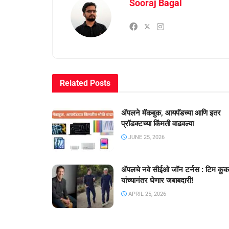
Sooraj Bagal
Related
Posts
ॲपलने मॅकबुक, आयपॅडच्या आणि इतर
प्रॉडक्टच्या किंमती वाढवल्या
JUNE 25, 2026
ॲपलचे नवे सीईओ जॉन टर्नस : टिम कुक
यांच्यानंतर घेणार जबाबदारी!
APRIL 25, 2026