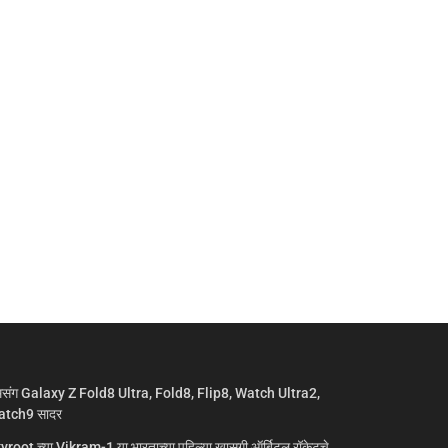
मसंग Galaxy Z Fold8 Ultra, Fold8, Flip8, Watch Ultra2,
tch9 सादर
yroot च्या Vikram-1 या भारताच्या पहिल्या खासगी ऑर्बिटल रॉकेटचे