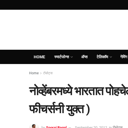
HOME
स्मार्टफोन्स
ॲप्स
टेलिकॉम
गेमिंग
Home
टॅब्लेट्स
नोव्हेंबरमध्ये भारतात पोहच
फीचर्सनी युक्त )
by
Sooraj Bagal
September 20, 2012
in
टॅब्लेट्स