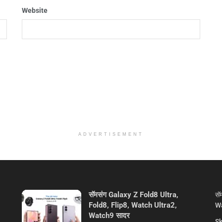
Website
ADVERTISEMENT
सॅमसंग Galaxy Z Fold8 Ultra,
सॅ
Fold8, Flip8, Watch Ultra2,
Wa
Watch9 सादर
Sk