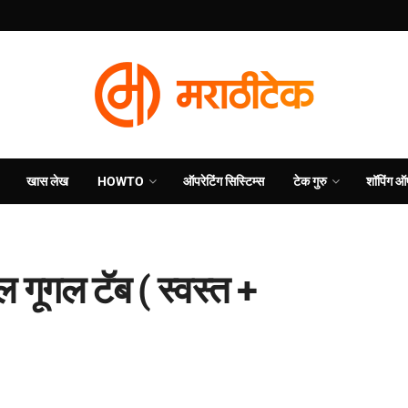
खास लेख
HOWTO
ऑपरेटिंग सिस्टिम्स
टेक गुरु
शॉपिंग ऑ
ेल गूगल टॅब ( स्वस्त +