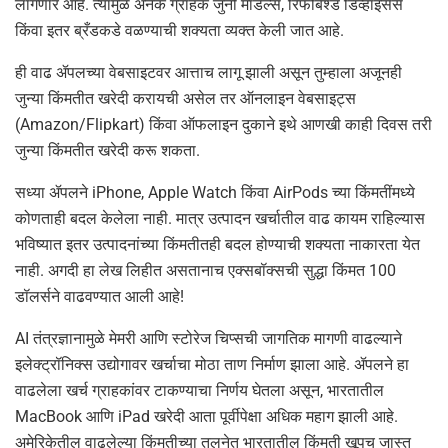
लागणार आहे. त्यामुळे अनेक ग्राहक जुनी मॉडेल्स, रिफर्बिश्ड डिव्हाइसेस
किंवा इतर ब्रँडकडे वळण्याची शक्यता व्यक्त केली जात आहे.
ही वाढ ॲपलच्या वेबसाइटवर आत्ताच लागू झाली असून तुम्हाला अजूनही
जुन्या किंमतीत खरेदी करायची असेल तर ऑनलाइन वेबसाइट्स
(Amazon/Flipkart) किंवा ऑफलाइन दुकाने इथे आणखी काही दिवस तरी
जुन्या किंमतीत खरेदी करू शकता.
सध्या ॲपलने iPhone, Apple Watch किंवा AirPods च्या किंमतींमध्ये
कोणताही बदल केलेला नाही. मात्र उत्पादन खर्चातील वाढ कायम राहिल्यास
भविष्यात इतर उत्पादनांच्या किंमतीतही बदल होण्याची शक्यता नाकारता येत
नाही. अगदी हा लेख लिहीत असतानाच एक्सबॉक्सची सुद्धा किंमत 100
डॉलर्सने वाढवण्यात आली आहे!
AI तंत्रज्ञानामुळे मेमरी आणि स्टोरेज चिप्सची जागतिक मागणी वाढल्याने
इलेक्ट्रॉनिक्स उद्योगावर खर्चाचा मोठा ताण निर्माण झाला आहे. ॲपलने हा
वाढलेला खर्च ग्राहकांवर टाकण्याचा निर्णय घेतला असून, भारतातील
MacBook आणि iPad खरेदी आता पूर्वीपेक्षा अधिक महाग झाली आहे.
अमेरिकेतील वाढलेल्या किंमतीच्या तुलनेत भारतातील किंमती खूपच जास्त