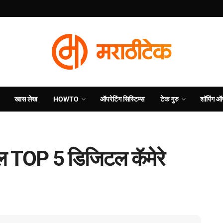
खास लेख
HOWTO
ऑपरेटिंग सिस्टिम्स
टेक गुरु
शॉपिंग ऑ
ील TOP 5 डिजिटल कॅमेरे