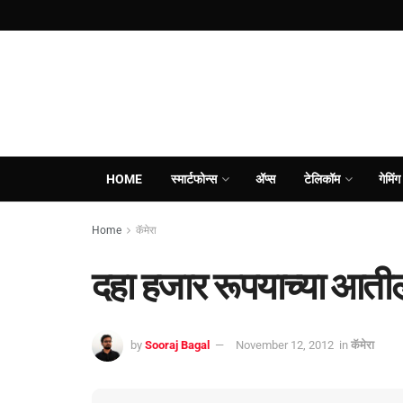
HOME
स्मार्टफोन्स
ॲप्स
टेलिकॉम
गेमिंग
Home
कॅमेरा
दहा हजार रूपयाच्‍या आत
by
Sooraj Bagal
November 12, 2012
in
कॅमेरा