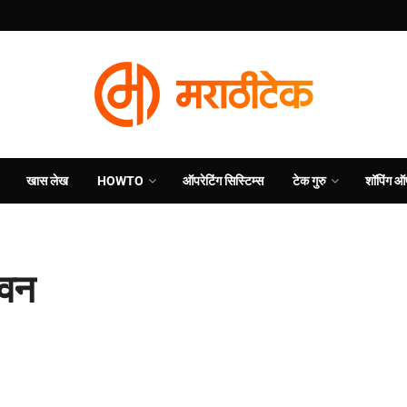
खास लेख
HOWTO
ऑपरेटिंग सिस्टिम्स
टेक गुरु
शॉपिंग ऑ
 वन