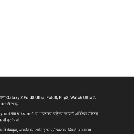
मसंग Galaxy Z Fold8 Ultra, Fold8, Flip8, Watch Ultra2,
tch9 सादर
yroot च्या Vikram-1 या भारताच्या पहिल्या खासगी ऑर्बिटल रॉकेटचे
्वी प्रक्षेपण!
लने मॅकबुक, आयपॅडच्या आणि इतर प्रॉडक्टच्या किंमती वाढवल्या