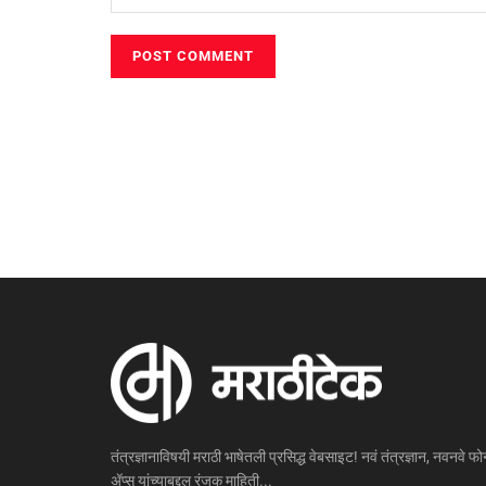
तंत्रज्ञानाविषयी मराठी भाषेतली प्रसिद्ध वेबसाइट! नवं तंत्रज्ञान, नवनवे फोन
ॲप्स यांच्याबद्दल रंजक माहिती...