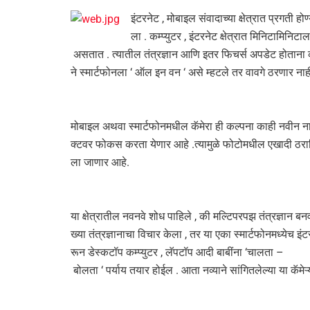
इंटरनेट , मोबाइल संवादाच्या क्षेत्रात प्रगती हो
ला . कम्प्युटर , इंटरनेट क्षेत्रात मिनिटामिनिट
असतात . त्यातील तंत्रज्ञान आणि इतर फिचर्स अपडेट होताना 
ने स्मार्टफोनला ‘ ऑल इन वन ‘ असे म्हटले तर वावगे ठरणार नाह
मोबाइल अथवा स्मार्टफोनमधील कॅमेरा ही कल्पना काही नवीन नाही 
क्टवर फोकस करता येणार आहे .त्यामुळे फोटोमधील एखादी ठराविक 
ला जाणार आहे.
या क्षेत्रातील नवनवे शोध पाहिले , की मल्टिपरपझ तंत्रज्ञान बनव
ख्या तंत्रज्ञानाचा विचार केला , तर या एका स्मार्टफोनमध्येच 
रून डेस्कटॉप कम्प्युटर , लॅपटॉप आदी बाबींना ‘चालता –
बोलता ‘ पर्याय तयार होईल . आता नव्याने सांगितलेल्या या कॅमेऱ्