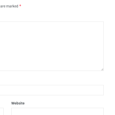
*
s are marked
Website