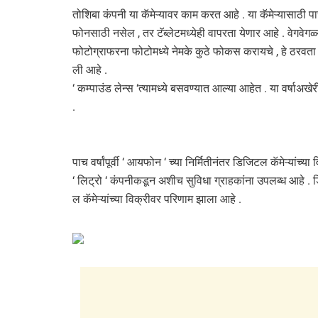
तोशिबा कंपनी या कॅमेऱ्यावर काम करत आहे . या कॅमेऱ्यासाठी प
फोनसाठी नसेल , तर टॅब्लेटमध्येही वापरता येणार आहे . वेगवेगळ्य
फोटोग्राफरना फोटोमध्ये नेमके कुठे फोकस करायचे , हे ठरवता 
ली आहे .
‘ कम्पाउंड लेन्स ‘त्यामध्ये बसवण्यात आल्या आहेत . या वर्षाअखे
.
पाच वर्षांपूर्वी ‘ आयफोन ‘ च्या निर्मितीनंतर डिजिटल कॅमेऱ्यांच्
‘ लिट्रो ‘ कंपनीकडून अशीच सुविधा ग्राहकांना उपलब्ध आहे . ड
ल कॅमेऱ्यांच्या विक्रीवर परिणाम झाला आहे .