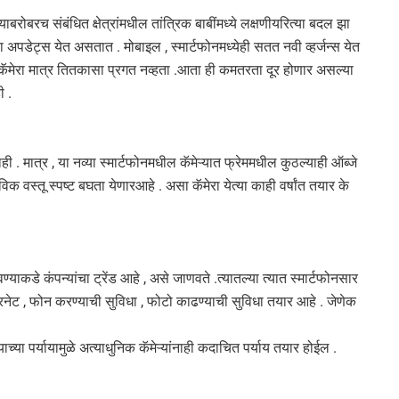
ण्याबरोबरच संबंधित क्षेत्रांमधील तांत्रिक बाबींमध्ये लक्षणीयरित्या बदल झा
ाला अपडेट्स येत असतात . मोबाइल , स्मार्टफोनमध्येही सतत नवी व्हर्जन्स येत
कॅमेरा मात्र तितकासा प्रगत नव्हता .आता ही कमतरता दूर होणार असल्या
ी .
. मात्र , या नव्या स्मार्टफोनमधील कॅमेऱ्यात फ्रेममधील कुठल्याही ऑब्जे
वस्तू स्पष्ट बघता येणारआहे . असा कॅमेरा येत्या काही वर्षांत तयार के
ण्याकडे कंपन्यांचा ट्रेंड आहे , असे जाणवते .त्यातल्या त्यात स्मार्टफोनसार
इंटरनेट , फोन करण्याची सुविधा , फोटो काढण्याची सुविधा तयार आहे . जेणेक
याच्या पर्यायामुळे अत्याधुनिक कॅमेऱ्यांनाही कदाचित पर्याय तयार होईल .