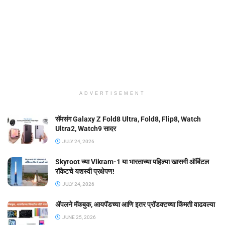
ADVERTISEMENT
सॅमसंग Galaxy Z Fold8 Ultra, Fold8, Flip8, Watch
Ultra2, Watch9 सादर
JULY 24, 2026
Skyroot च्या Vikram-1 या भारताच्या पहिल्या खासगी ऑर्बिटल
रॉकेटचे यशस्वी प्रक्षेपण!
JULY 24, 2026
ॲपलने मॅकबुक, आयपॅडच्या आणि इतर प्रॉडक्टच्या किंमती वाढवल्या
JUNE 25, 2026