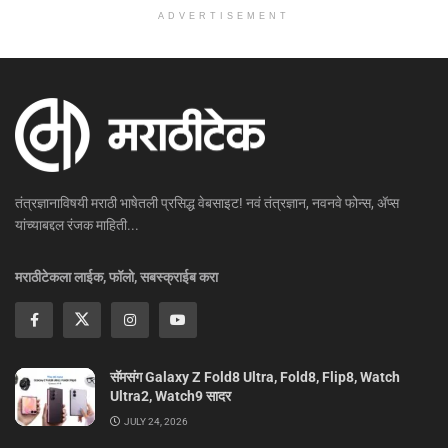
ADVERTISEMENT
तंत्रज्ञानाविषयी मराठी भाषेतली प्रसिद्ध वेबसाइट! नवं तंत्रज्ञान, नवनवे फोन्स, ॲप्स
यांच्याबद्दल रंजक माहिती...
मराठीटेकला लाईक, फॉलो, सबस्क्राईब करा
सॅमसंग Galaxy Z Fold8 Ultra, Fold8, Flip8, Watch
Ultra2, Watch9 सादर
JULY 24, 2026