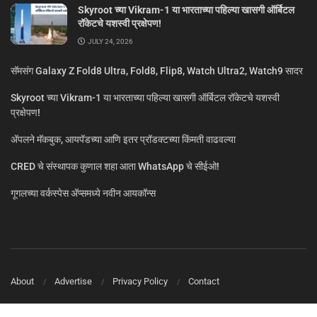
Skyroot च्या Vikram-1 या भारताच्या पहिल्या खासगी ऑर्बिटल
रॉकेटचे यशस्वी प्रक्षेपण!
JULY 24, 2026
सॅमसंग Galaxy Z Fold8 Ultra, Fold8, Flip8, Watch Ultra2, Watch9 सादर
Skyroot च्या Vikram-1 या भारताच्या पहिल्या खासगी ऑर्बिटल रॉकेटचे यशस्वी
प्रक्षेपण!
ॲपलने मॅकबुक, आयपॅडच्या आणि इतर प्रॉडक्टच्या किंमती वाढवल्या
CRED चे संस्थापक कुणाल शहा आता WhatsApp चे सीईओ!
गूगलच्या वर्कस्पेस अ‍ॅप्समध्ये नवीन आयकॉन्स
About
Advertise
Privacy Policy
Contact
© MarathiTech 2024
A Product by BagalTech