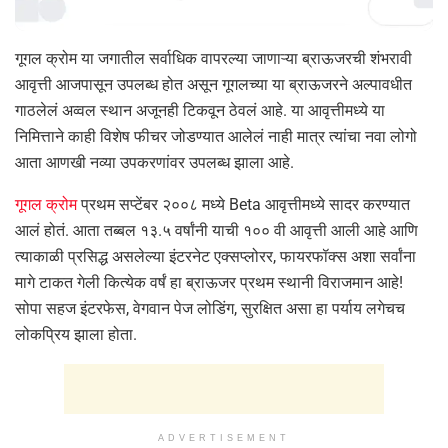
गूगल क्रोम या जगातील सर्वाधिक वापरल्या जाणाऱ्या ब्राऊजरची शंभरावी
आवृत्ती आजपासून उपलब्ध होत असून गूगलच्या या ब्राऊजरने अल्पावधीत
गाठलेलं अव्वल स्थान अजूनही टिकवून ठेवलं आहे. या आवृत्तीमध्ये या
निमित्ताने काही विशेष फीचर जोडण्यात आलेलं नाही मात्र त्यांचा नवा लोगो
आता आणखी नव्या उपकरणांवर उपलब्ध झाला आहे.
गूगल क्रोम
प्रथम सप्टेंबर २००८ मध्ये Beta आवृत्तीमध्ये सादर करण्यात
आलं होतं. आता तब्बल १३.५ वर्षांनी याची १०० वी आवृत्ती आली आहे आणि
त्याकाळी प्रसिद्ध असलेल्या इंटरनेट एक्सप्लोरर, फायरफॉक्स अशा सर्वांना
मागे टाकत गेली कित्येक वर्षं हा ब्राऊजर प्रथम स्थानी विराजमान आहे!
सोपा सहज इंटरफेस, वेगवान पेज लोडिंग, सुरक्षित असा हा पर्याय लगेचच
लोकप्रिय झाला होता.
ADVERTISEMENT