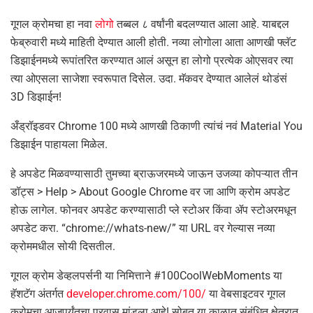
गूगल क्रोमचा हा नवा
लोगो
तब्बल ८ वर्षांनी बदलण्यात आला आहे. याबद्दल
फेब्रुवारी मध्ये माहिती देण्यात आली होती. नव्या लोगोला आता आणखी फ्लॅट
डिझाईनमध्ये रूपांतरित करण्यात आलं असून हा लोगो प्रत्येक ओएसवर त्या
त्या ओएसला साजेशा स्वरूपात दिसेल. उदा. मॅकवर देण्यात आलेलं थोडंसं
3D डिझाईन!
अँड्रॉइडवर Chrome 100 मध्ये आणखी ठिकाणी त्यांचं नवं Material You
डिझाईन पाहायला मिळेल.
हे अपडेट मिळवण्यासाठी तुमच्या ब्राऊजरमध्ये जाऊन उजव्या कोपऱ्यात तीन
डॉट्स > Help > About Google Chrome वर जा आणि क्रोम अपडेट
होऊ लागेल. फोनवर अपडेट करण्यासाठी प्ले स्टोअर किंवा ॲप स्टोअरमधून
अपडेट करा. “chrome://whats-new/” या URL वर गेल्यास नव्या
क्रोममधील सोयी दिसतील.
गूगल क्रोम डेव्हलपर्सनी या निमित्ताने #100CoolWebMoments या
हॅशटॅग अंतर्गत
developer.chrome.com/100/
या वेबसाइटवर गूगल
क्रोमचा आजपर्यंतचा प्रवास मांडला आहे! सोबत या काळात संबंधित क्षेत्रात