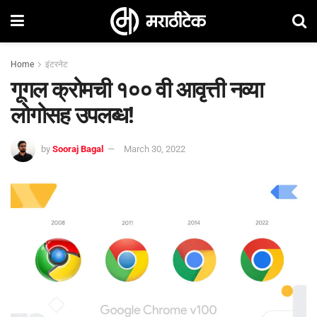
Home
इंटरनेट
गूगल क्रोमची १०० वी आवृत्ती नव्या
लोगोसह उपलब्ध!
by
Sooraj Bagal
March 30, 2022