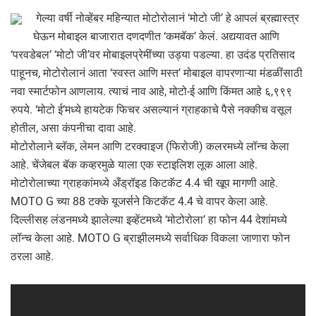
गेल्या वर्षी नोव्हेंबर महिन्यात मोटोरोलानं ‘मोटो जी’ हे आपलं ब्रह्मास्त्र
घेऊन मोबाइल बाजारात दणदणीत ‘कमबॅक’ केलं. अद्ययावत आणि
‘परवडेबल’ ‘मोटो जी’वर मोबाइलप्रेमींच्या उड्या पडल्या. हा उदंड प्रतिसाद
पाहूनच, मोटोरोलानं आता ‘स्वस्त आणि मस्त’ मोबाइल वापरणाऱ्या मंडळींसाठी
नवा स्मार्टफोन आणलाय. त्याचं नाव आहे, मोटो-ई आणि किंमत आहे ६,९९९
रुपये. ‘मोटो ई’मध्ये हायटेक फिचर असल्यानं ग्राहकाचे पैसे नक्कीच वसूल
होतील, असा कंपनीचा दावा आहे.
मोटोरोलाने ब्लॅक, लेमन आणि टरक्वाइज (फिरोजी) कलरमध्ये लॉन्च केला
आहे. चेंजेबल बॅक कव्हरमुळे याला एक स्टाइलिश लूक आला आहे.
मोटोरोलाच्या ग्राहकांमध्ये अँड्रॉइड किटकॅट 4.4 ची खूप मागणी आहे.
MOTO G च्या 88 टक्के यूजर्सने किटकॅट 4.4 चे वापर केला आहे.
दिल्लीसह लंडनमध्ये झालेल्या इव्हेंटमध्ये ‘मोटोरोला’ हा फोन 44 देशांमध्ये
लॉन्च केला आहे. MOTO G ब्राझीलमध्ये सर्वाधिक विकला जाणारा फोन
ठरला आहे.