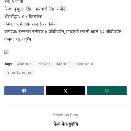
रॅमः १ जीबी
सिमः ड्युएल सिम, मायक्रो-सिम सपोर्ट
अँड्रॉइडः ४.४ किटकॅट
कॅमेराः ५ मेगापिक्सल रेअर कॅमेरा
स्टोरेजः इंटरनल स्टोरेज ४ जीबीपर्यंत, मायक्रो एसडी कार्ड ३२ जीबीपर्यंत
वजनः १४० ग्रॅम
Tags:
Android
KitKat
Moto E
Motorola
Smartphones
Previous Post
फेक फेसबुकींग