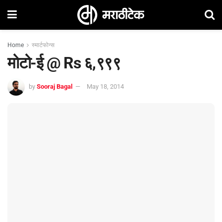
Home
स्मार्टफोन्स
मोटो-ई @ Rs ६,९९९
by
Sooraj Bagal
May 18, 2014