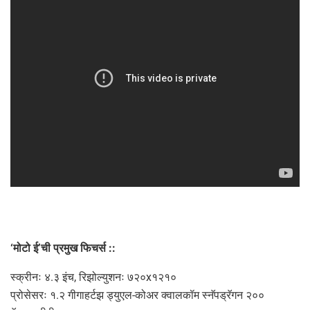
‘मोटो ई’ची प्रमुख फिचर्स ::
स्क्रीनः ४.३ इंच, रिझोल्युशनः ७२०x१२१०
प्रोसेसरः १.२ गीगाहर्टझ ड्युएल-कोअर क्वालकॉम स्नॅपड्रॅगन २००