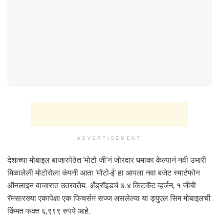
ADVERTISEMENT
देशाच्या मोबाइल बाजारपेठेत ‘मोटो जी’नं जोरदार धमाका केल्यानं नवी उभारी
मिळालेली मोटोरोला कंपनी आता ‘मोटो-ई’ हा आपला नवा बजेट स्मार्टफोन
ऑनलाइन बाजारात उतरवतेय. अँड्रॉइडचं ४.४ किटकॅट व्हर्जन, १ जीबी
रॅमसारख्या एकापेक्षा एक फिचर्सनं सज्ज असलेल्या या ड्युएल सिम मोबाइलची
किंमत फक्त ६,९९९ रुपये आहे.