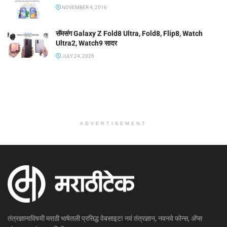
NOVEMBER 4, 2016
सॅमसंग Galaxy Z Fold8 Ultra, Fold8, Flip8, Watch
Ultra2, Watch9 सादर
JULY 24, 2026
ADVERTISEMENT
तंत्रज्ञानाविषयी मराठी भाषेतली प्रसिद्ध वेबसाइट! नवं तंत्रज्ञान, नवनवे फोन्स, ॲप्स