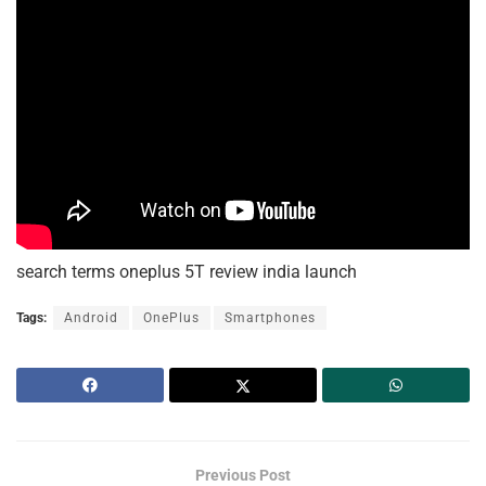
search terms oneplus 5T review india launch
Tags:
Android
OnePlus
Smartphones
Previous Post