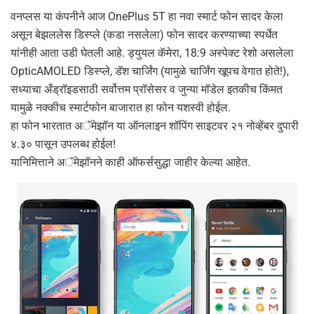
वनप्लस या कंपनीने आज OnePlus 5T हा नवा स्मार्ट फोन सादर केला
असून बेझललेस डिस्प्ले (कडा नसलेला) फोन सादर करण्याच्या स्पर्धेत
यांनीही आता उडी घेतली आहे. ड्युयल कॅमेरा, 18:9 अस्पेक्ट रेशो असलेला
OpticAMOLED डिस्प्ले, डॅश चार्जिंग (यामुळे चार्जिंग खूपच वेगात होते!),
सध्याचा अँड्रॉइडसाठी सर्वोत्तम प्रॉसेसर व जुन्या मॉडेल इतकीच किंमत
यामुळे नक्कीच स्मार्टफोन बाजारात हा फोन यशस्वी होईल.
हा फोन भारतात अॅमेझॉन या ऑनलाइन शॉपिंग साइटवर २१ नोव्हेंबर दुपारी
४.३० पासून उपलब्ध होईल!
यानिमित्ताने अॅमेझॉनने काही ऑफर्ससुद्धा जाहीर केल्या आहेत.