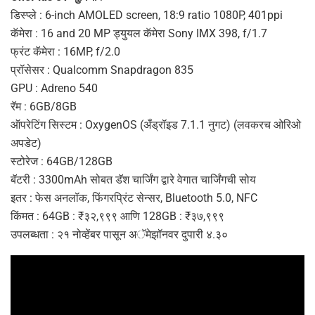
डिस्प्ले : 6-inch AMOLED screen, 18:9 ratio 1080P, 401ppi
कॅमेरा : 16 and 20 MP ड्युयल कॅमेरा Sony IMX 398, f/1.7
फ्रंट कॅमेरा : 16MP, f/2.0
प्रॉसेसर : Qualcomm Snapdragon 835
GPU : Adreno 540
रॅम : 6GB/8GB
ऑपरेटिंग सिस्टम : OxygenOS (अँड्रॉइड 7.1.1 नुगट) (लवकरच ओरिओ
अपडेट)
स्टोरेज : 64GB/128GB
बॅटरी : 3300mAh सोबत डॅश चार्जिंग द्वारे वेगात चार्जिंगची सोय
इतर : फेस अनलॉक, फिंगरप्रिंट सेन्सर, Bluetooth 5.0, NFC
किंमत : 64GB : ₹३२,९९९ आणि 128GB : ₹३७,९९९
उपलब्धता : २१ नोव्हेंबर पासून अॅमेझॉनवर दुपारी ४.३०