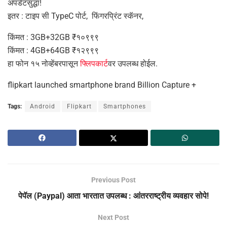
अपडेटसुद्धा!
इतर : टाइप सी TypeC पोर्ट, फिंगरप्रिंट स्कॅनर,
किंमत : 3GB+32GB ₹१०९९९
किंमत : 4GB+64GB ₹१२९९९
हा फोन १५ नोव्हेंबरपासून
फ्लिपकार्ट
वर उपलब्ध होईल.
flipkart launched smartphone brand Billion Capture +
Tags:
Android
Flipkart
Smartphones
Previous Post
पेपॅल (Paypal) आता भारतात उपलब्ध : आंतरराष्ट्रीय व्यवहार सोपे!
Next Post