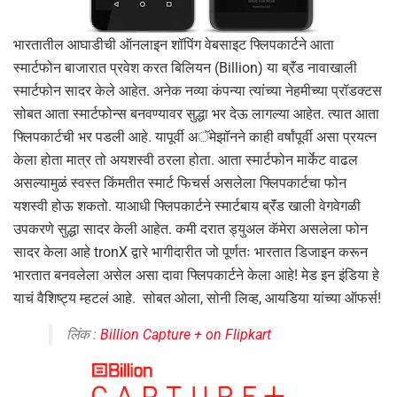
भारतातील आघाडीची ऑनलाइन शॉपिंग वेबसाइट फ्लिपकार्टने आता
स्मार्टफोन बाजारात प्रवेश करत बिलियन (Billion) या ब्रॅंड नावाखाली
स्मार्टफोन सादर केले आहेत. अनेक नव्या कंपन्या त्यांच्या नेहमीच्या प्रॉडक्टस
सोबत आता स्मार्टफोन्स बनवण्यावर सुद्धा भर देऊ लागल्या आहेत. त्यात आता
फ्लिपकार्टची भर पडली आहे. यापूर्वी अॅमेझॉनने काही वर्षांपूर्वी असा प्रयत्न
केला होता मात्र तो अयशस्वी ठरला होता. आता स्मार्टफोन मार्केट वाढल
असल्यामुळं स्वस्त किंमतीत स्मार्ट फिचर्स असलेला फ्लिपकार्टचा फोन
यशस्वी होऊ शकतो. याआधी फ्लिपकार्टने स्मार्टबाय ब्रॅंड खाली वेगवेगळी
उपकरणे सुद्धा सादर केली आहेत. कमी दरात ड्युअल कॅमेरा असलेला फोन
सादर केला आहे tronX द्वारे भागीदारीत जो पूर्णतः भारतात डिजाइन करून
भारतात बनवलेला असेल असा दावा फ्लिपकार्टने केला आहे! मेड इन इंडिया हे
याचं वैशिष्ट्य म्हटलं आहे. सोबत ओला, सोनी लिव्ह, आयडिया यांच्या ऑफर्स!
लिंक :
Billion Capture + on Flipkart